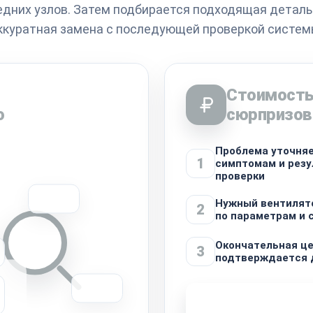
едних узлов. Затем подбирается подходящая деталь
ккуратная замена с последующей проверкой систем
Стоимость
o
сюрпризов
Проблема уточняе
1
симптомам и рез
проверки
Нужный вентилят
2
по параметрам и
Окончательная ц
3
подтверждается 
Узнать стоимость 