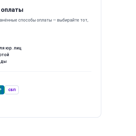
 оплаты
анённые способы оплаты — выбирайте тот,
ля юр. лиц
ртой
оды
Р
СБП