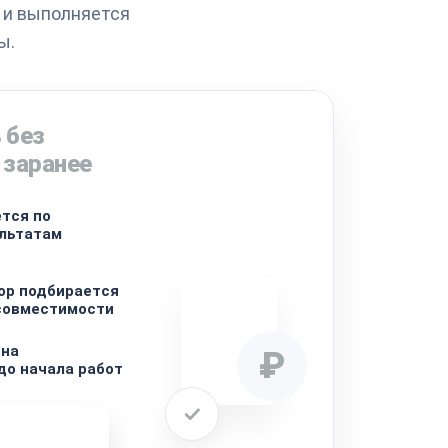
 и выполняется
ы.
 без
 заранее
тся по
ультатам
ор подбирается
 совместимости
ена
₽
до начала работ
ремонта