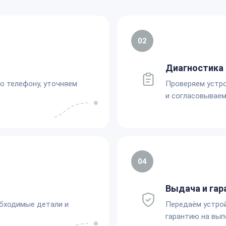
02
Диагностика 
по телефону, уточняем
Проверяем устро
и согласовываем
04
Выдача и гар
обходимые детали и
Передаём устро
гарантию на вып