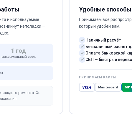
 работы
Удобные способы
нта и используемые
Принимаем все распростр
 возникнут неполадки —
который удобен вам.
ядке.
Наличный расчёт
Безналичный расчёт д
1 год
Оплата банковской ка
максимальный срок
СБП — быстрые перев
от
ПРИНИМАЕМ КАРТЫ
VISA
МИ
Mastercard
е каждого ремонта. Он
уживания.