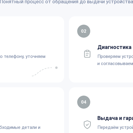
Понятный процесс от обращения до выдачи устройств
02
Диагностика 
по телефону, уточняем
Проверяем устро
и согласовываем
04
Выдача и гар
обходимые детали и
Передаём устро