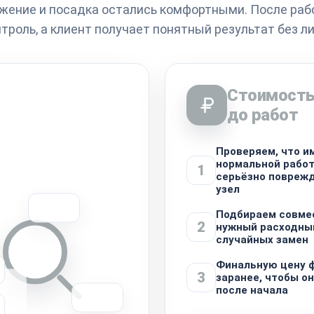
жение и посадка остались комфортными. После раб
троль, а клиент получает понятный результат без л
Стоимость
до работ
Проверяем, что и
нормальной работ
1
серьёзно повреж
узел
Подбираем совме
2
нужный расходный
случайных замен
Финальную цену 
3
заранее, чтобы о
после начала