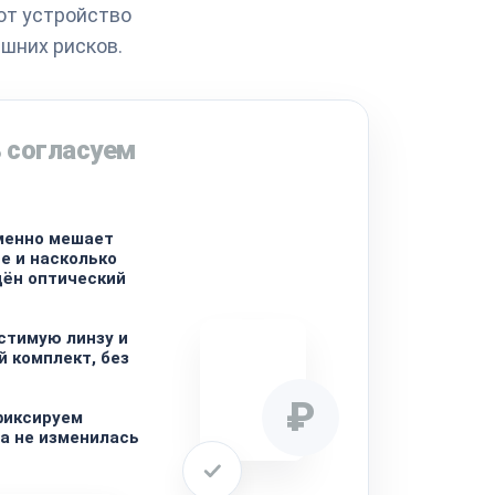
от устройство
ишних рисков.
 согласуем
менно мешает
е и насколько
дён оптический
стимую линзу и
 комплект, без
₽
фиксируем
на не изменилась