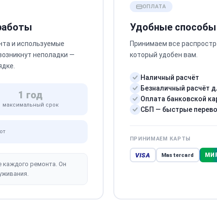
ОПЛАТА
 работы
Удобные способы
нта и используемые
Принимаем все распростр
 возникнут неполадки —
который удобен вам.
ядке.
Наличный расчёт
Безналичный расчёт д
1 год
Оплата банковской ка
максимальный срок
СБП — быстрые перев
от
ПРИНИМАЕМ КАРТЫ
VISA
МИ
Mastercard
е каждого ремонта. Он
уживания.