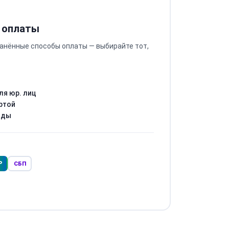
 оплаты
анённые способы оплаты — выбирайте тот,
ля юр. лиц
ртой
оды
Р
СБП