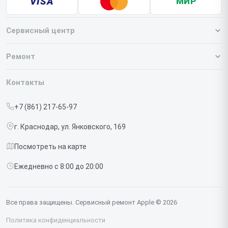
VISA
МИР
Сервисный центр
О нашем сервисе
Ремонт
Гарантия
Iphone
Контакты
Прайс-лист
MacBook
+7 (861) 217-65-97
Срочный ремонт
Ipad
г. Краснодар, ул. Янковского, 169
Доставка и способы оплаты
iMac
Посмотреть на карте
Диагностика
Watch
Ежедневно с 8:00 до 20:00
Контакты
AirPods
Mac
Все права защищены. Сервисный ремонт Apple © 2026
Studio Display
Политика конфиденциальности