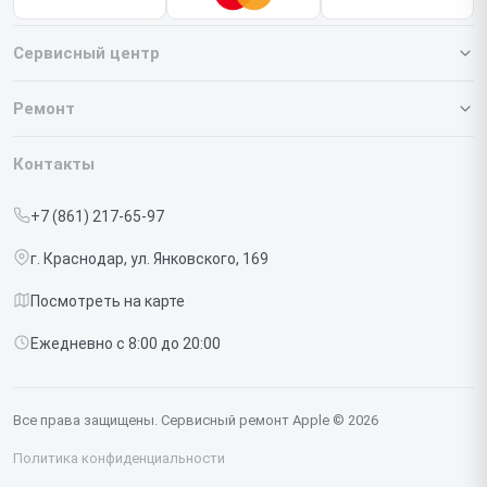
Сервисный центр
О нашем сервисе
Ремонт
Гарантия
Iphone
Контакты
Прайс-лист
MacBook
+7 (861) 217-65-97
Срочный ремонт
Ipad
г. Краснодар, ул. Янковского, 169
Доставка и способы оплаты
iMac
Посмотреть на карте
Диагностика
Watch
Ежедневно с 8:00 до 20:00
Контакты
AirPods
Mac
Все права защищены. Сервисный ремонт Apple © 2026
Studio Display
Политика конфиденциальности