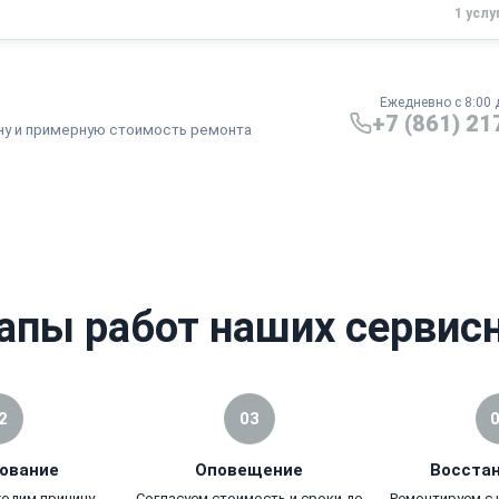
1 услу
от 5000 ₽
2 - 7 дней
от 2000 ₽
1 - 2 дня
Ежедневно с 8:00 
+7 (861) 21
ну и примерную стоимость ремонта
апы работ наших сервис
2
03
ование
Оповещение
Восста
ходим причину
Согласуем стоимость и сроки до
Ремонтируем с