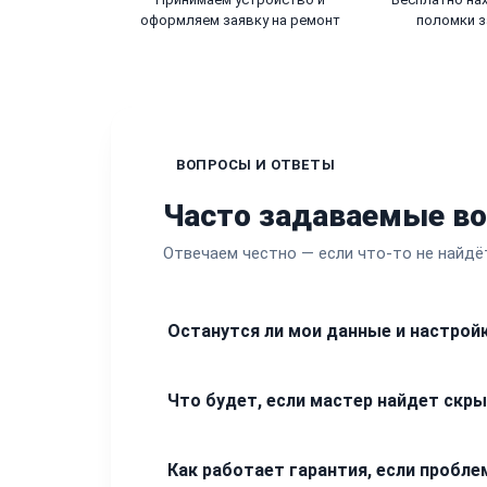
оформляем заявку на ремонт
поломки з
ВОПРОСЫ И ОТВЕТЫ
Часто задаваемые в
Отвечаем честно — если что-то не найдё
Останутся ли мои данные и настрой
Ремонт монитора предполагает работу с 
Что будет, если мастер найдет скр
затрагиваются. Мы не проводим манипуля
Любые обнаруженные неисправности, не 
Как работает гарантия, если пробле
приступаем к дополнительным работам и