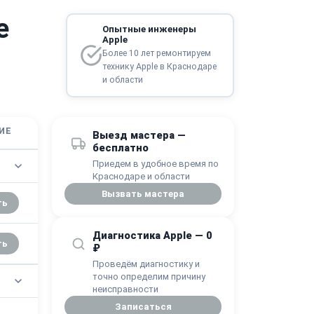
e
Опытные инженеры
Apple
Более 10 лет ремонтируем
технику Apple в Краснодаре
и области
ИЕ
Выезд мастера —
бесплатно
Приедем в удобное время по
Краснодаре и области
Вызвать мастера
ть
Диагностика Apple — 0
ть
₽
Проведём диагностику и
точно определим причину
неисправности
Записаться