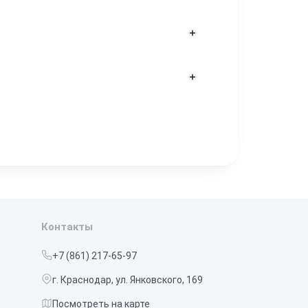
мы проводим повторный ремонт
расходы по диагностике и замене
нальном компоненте из-за специфики
производительность такие
твовал заводским параметрам.
вка для идеального соответствия
Контакты
+7 (861) 217-65-97
г. Краснодар, ул. Янковского, 169
Посмотреть на карте