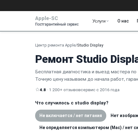
Apple-SC
Услуги
О нас
Постгарантийный сервис
Центр ремонта Apple
/
Studio Display
Ремонт Studio Displ
Бесплатная диагностика и выезд мастера по 
Точную цену называем до начала работ, гара
4.8
· 1 200+ отзывов
сервис с 2016 года
Что случилось с studio display?
Не включается / нет питания
Нет изображ
Не определяется компьютером (Mac) / нет си