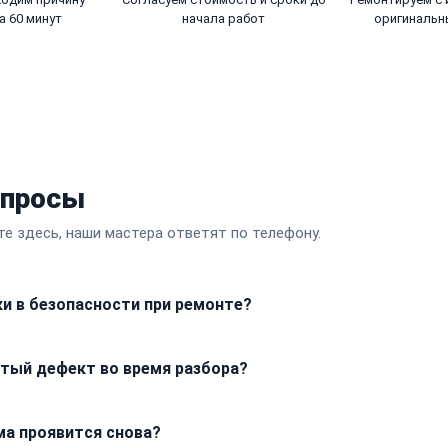
а 60 минут
начала работ
оригинальн
опросы
те здесь, наши мастера ответят по телефону.
ки в безопасности при ремонте?
аппаратной частью, поэтому ваши личные файлы, настройки iC
ытый дефект во время разбора?
ций с системным разделом памяти, так что всё останется в и
озвученные при приемке, фиксируются мастером и передаются 
ма проявится снова?
 не увеличиваем стоимость чека без вашего прямого подтвер