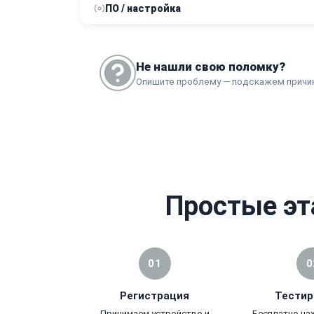
ПО / настройка
Замена корпуса
Перепрошивка
Не нашли свою поломку?
Опишите проблему — подскажем причи
Простые эт
01
0
Регистрация
Тестир
Принимаем устройство и
Бесплатно на