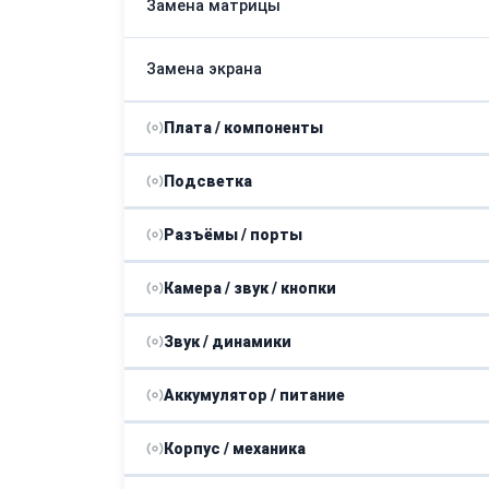
Замена матрицы
Замена экрана
Плата / компоненты
Подсветка
Ремонт видеокарты
Разъёмы / порты
Замена подсветки
Ремонт материнской платы
Камера / звук / кнопки
Замена портов
Звук / динамики
Замена камеры
Аккумулятор / питание
Замена динамиков
Замена микрофона
Корпус / механика
Замена блока питания