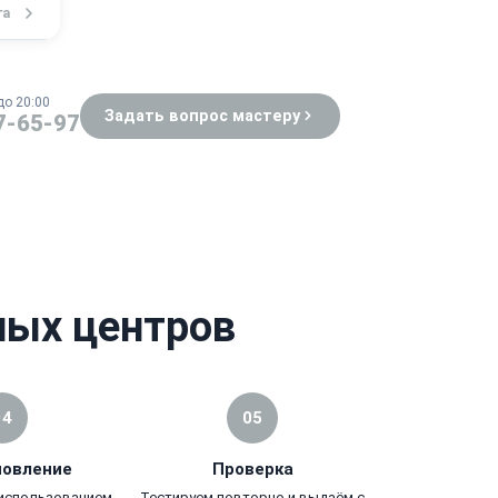
га
до 20:00
Задать вопрос мастеру
7-65-97
ных центров
04
05
новление
Проверка
 использованием
Тестируем повторно и выдаём с