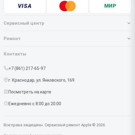
VISA
МИР
Сервисный центр
О нашем сервисе
Ремонт
Гарантия
Iphone
Контакты
Прайс-лист
MacBook
+7 (861) 217-65-97
Срочный ремонт
Ipad
г. Краснодар, ул. Янковского, 169
Доставка и способы оплаты
iMac
Посмотреть на карте
Диагностика
Watch
Ежедневно с 8:00 до 20:00
Контакты
AirPods
Mac
Все права защищены. Сервисный ремонт Apple © 2026
Studio Display