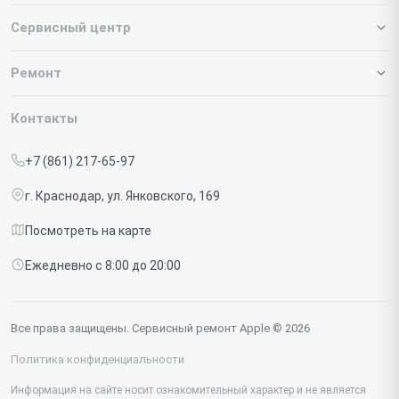
Сервисный центр
О нашем сервисе
Ремонт
Гарантия
Iphone
Контакты
Прайс-лист
MacBook
+7 (861) 217-65-97
Срочный ремонт
Ipad
г. Краснодар, ул. Янковского, 169
Доставка и способы оплаты
iMac
Посмотреть на карте
Диагностика
Watch
Ежедневно с 8:00 до 20:00
Контакты
AirPods
Mac
Все права защищены. Сервисный ремонт Apple © 2026
Studio Display
Политика конфиденциальности
Vision Pro
Информация на сайте носит ознакомительный характер и не является