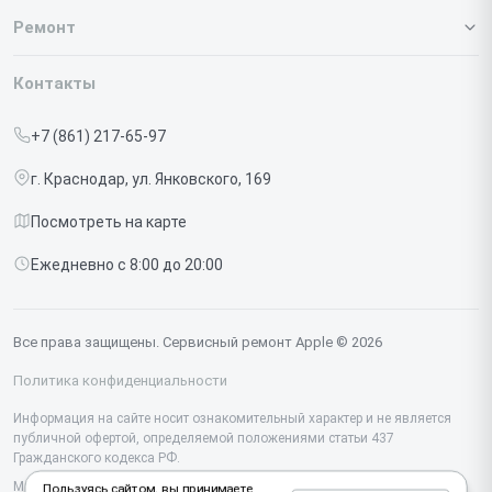
О нашем сервисе
Ремонт
Гарантия
Iphone
Контакты
Прайс-лист
MacBook
+7 (861) 217-65-97
Срочный ремонт
Ipad
г. Краснодар, ул. Янковского, 169
Доставка и способы оплаты
iMac
Посмотреть на карте
Диагностика
Watch
Ежедневно с 8:00 до 20:00
Контакты
AirPods
Mac
Все права защищены. Сервисный ремонт Apple © 2026
Studio Display
Политика конфиденциальности
Vision Pro
Информация на сайте носит ознакомительный характер и не является
публичной офертой, определяемой положениями статьи 437
Гражданского кодекса РФ.
Мы специализируемся на обслуживании и ремонте техники Apple, но не
Пользуясь сайтом, вы принимаете