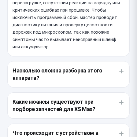
перезагрузке, отсутствии реакции на зарядку или
критических ошибках при прошивке. Чтобы
исключить программный сбой, мастер проводит
диагностику питания и проверку целостности
дорожек под микроскопом, так как похожие
симптомы часто вызывает неисправный шлейф
или аккумулятор.
Насколько сложна разборка этого
аппарата?
Данная модель требует аккуратного нагрева
дисплейного модуля для размягчения заводской
Какие нюансы существуют при
влагозащитной проклейки. Внутри расположена
подборе запчастей для XS Max?
сложная двухэтапная плата, поэтому демонтаж
компонентов требует высокой точности, чтобы не
Важно учитывать, что системная плата не
повредить гибкие шлейфы и внутренние
поставляется отдельно как новая запчасть,
Что происходит с устройством в
экранирующие пластины.
поэтому используется качественный донорский