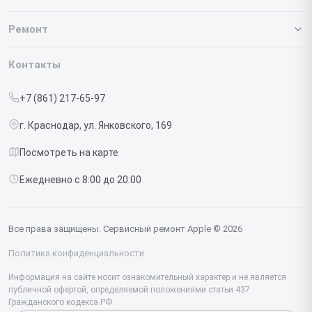
О нашем сервисе
Ремонт
Гарантия
Iphone
Контакты
Прайс-лист
MacBook
+7 (861) 217-65-97
Срочный ремонт
Ipad
г. Краснодар, ул. Янковского, 169
Доставка и способы оплаты
iMac
Посмотреть на карте
Диагностика
Watch
Ежедневно с 8:00 до 20:00
Контакты
AirPods
Mac
Все права защищены. Сервисный ремонт Apple © 2026
Studio Display
Политика конфиденциальности
Vision Pro
Информация на сайте носит ознакомительный характер и не является
публичной офертой, определяемой положениями статьи 437
Гражданского кодекса РФ.