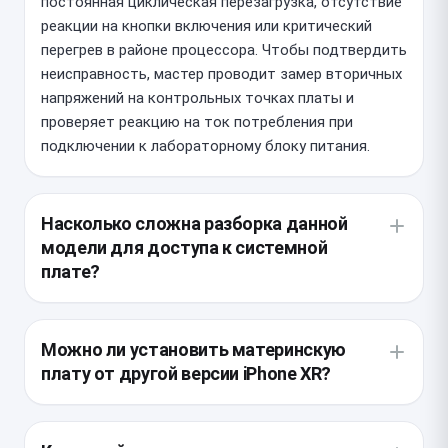
постоянная циклическая перезагрузка, отсутствие
реакции на кнопки включения или критический
перегрев в районе процессора. Чтобы подтвердить
неисправность, мастер проводит замер вторичных
напряжений на контрольных точках платы и
проверяет реакцию на ток потребления при
подключении к лабораторному блоку питания.
Насколько сложна разборка данной
модели для доступа к системной
плате?
Внутренняя компоновка устройства отличается
плотным расположением шлейфов, которые крайне
Можно ли установить материнскую
чувствительны к натяжению. Основная сложность
плату от другой версии iPhone XR?
заключается в необходимости аккуратного
демонтажа дисплея с проклейкой и последующего
При замене важно использовать деталь,
извлечения множества мелких экранирующих
соответствующую региону выпуска и объему