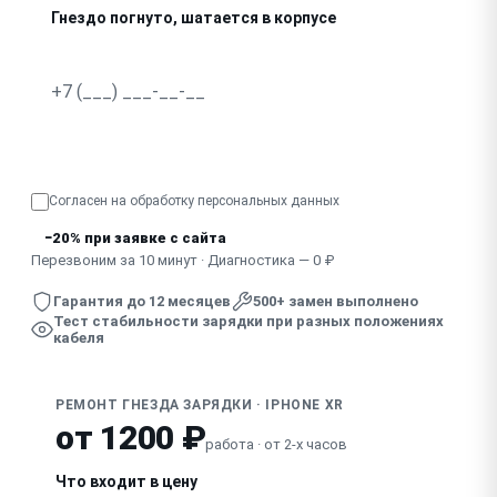
Гнездо погнуто, шатается в корпусе
В гнездо попала жидкость, зарядка нестабильна
Узнать точную стоимость
Согласен на обработку
персональных данных
−20% при заявке с сайта
Перезвоним за 10 минут · Диагностика — 0 ₽
Гарантия до 12 месяцев
500+ замен выполнено
Тест стабильности зарядки при разных положениях
кабеля
РЕМОНТ ГНЕЗДА ЗАРЯДКИ · IPHONE XR
от 1200 ₽
работа · от 2-х часов
Что входит в цену