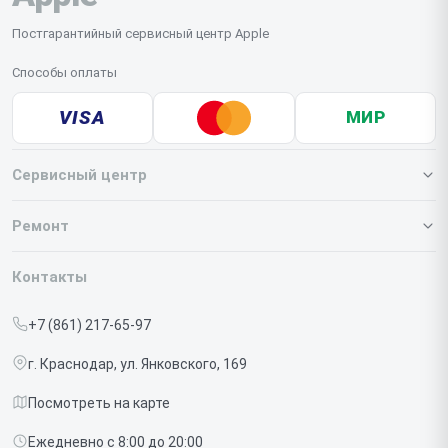
Постгарантийный сервисный центр Apple
Способы оплаты
VISA
МИР
Сервисный центр
О нашем сервисе
Ремонт
Гарантия
Iphone
Контакты
Прайс-лист
MacBook
+7 (861) 217-65-97
Срочный ремонт
Ipad
г. Краснодар, ул. Янковского, 169
Доставка и способы оплаты
iMac
Посмотреть на карте
Диагностика
Watch
Ежедневно с 8:00 до 20:00