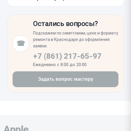
вскрытии мы всегда обновляем проклейку корпуса,
чтобы восстановить базовую защиту от пыли и
Проверьте стабильность приема заряда при
влаги.
разных положениях кабеля и корректность
Остались вопросы?
распознавания аппарата компьютером. Также
убедитесь в исправной работе нижнего микрофона,
Подскажем по симптомам, цене и формату
выполнив тестовую запись аудио или совершив
ремонта в Краснодаре до оформления
☎
короткий звонок.
заявки.
+7 (861) 217-65-97
Ежедневно с 8:00 до 20:00
Задать вопрос мастеру
Apple