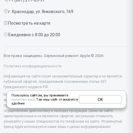
Срочный ремонт
Ipad
г. Краснодар, ул. Янковского, 169
Доставка и способы оплаты
iMac
Посмотреть на карте
Диагностика
Watch
Ежедневно с 8:00 до 20:00
Контакты
AirPods
Mac
Все права защищены. Сервисный ремонт Apple © 2026
Studio Display
Политика конфиденциальности
Vision Pro
Информация на сайте носит ознакомительный характер и не является
публичной офертой, определяемой положениями статьи 437
Гражданского кодекса РФ.
Мы специализируемся на обслуживании и ремонте техники Apple, но не
Пользуясь сайтом, вы принимаете
ОК
политику куки
. Так наш сайт становится
являемся их официальным представителем. Предоставляем
удобнее
профессиональные услуги после истечения гарантии, а также
осуществляем диагностику и наладку продукции. Цены на сайте
ориентировочные и не являются офертой, актуальную стоимость
узнавайте у наших специалистов по телефонам на сайте. Упомянутый
бренд Apple используется нами лишь с целью информирования.