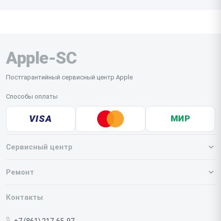
Apple-SC
Постгарантийный сервисный центр Apple
Способы оплаты
VISA
МИР
Сервисный центр
О нашем сервисе
Ремонт
Гарантия
Iphone
Контакты
Прайс-лист
MacBook
+7 (861) 217-65-97