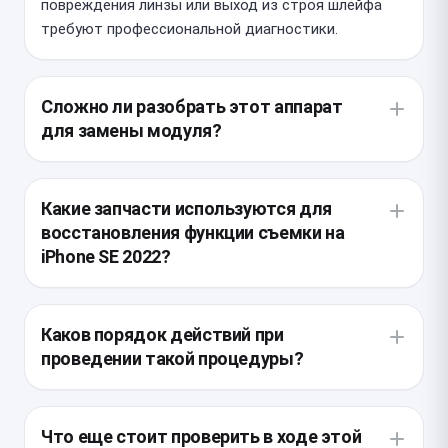
повреждения линзы или выход из строя шлейфа
требуют профессиональной диагностики.
Сложно ли разобрать этот аппарат
для замены модуля?
Данная модель требует аккуратного прогрева
дисплейного модуля для размягчения заводской
Какие запчасти используются для
проклейки, что повышает риск повреждения
восстановления функции съемки на
шлейфов. Внутренняя компоновка очень плотная,
iPhone SE 2022?
поэтому мастер должен работать строго по
технологической карте, чтобы не задеть соседние
Для качественного результата мы используем
компоненты при вскрытии.
оригинальные модули, снятые с аналогичных
Каков порядок действий при
устройств, либо высококачественные аналоги, не
проведении такой процедуры?
уступающие по цветопередаче и скорости
фокусировки. Использование дешевых копий
Сначала мастер проводит первичный осмотр
может привести к ошибкам в системе и
линзы и разъема на материнской плате, после чего
Что еще стоит проверить в ходе этой
невозможности корректной работы стабилизации.