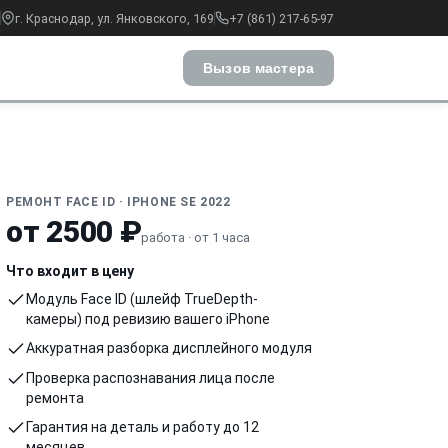
г. Краснодар, ул. Янковского, 169
+7 (861) 217-65-97
Вызов мастера
РЕМОНТ FACE ID · IPHONE SE 2022
от 2500 ₽
работа · от 1 часа
Что входит в цену
Модуль Face ID (шлейф TrueDepth-
камеры) под ревизию вашего iPhone
Аккуратная разборка дисплейного модуля
Проверка распознавания лица после
ремонта
Гарантия на деталь и работу до 12
месяцев