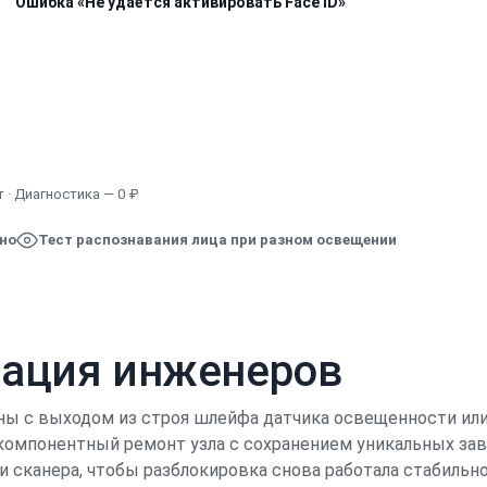
Ошибка «Не удаётся активировать Face ID»
Узнать точную стоимость
 · Диагностика — 0 ₽
ено
Тест распознавания лица при разном освещении
кация инженеров
заны с выходом из строя шлейфа датчика освещенности и
 компонентный ремонт узла с сохранением уникальных за
 сканера, чтобы разблокировка снова работала стабильно