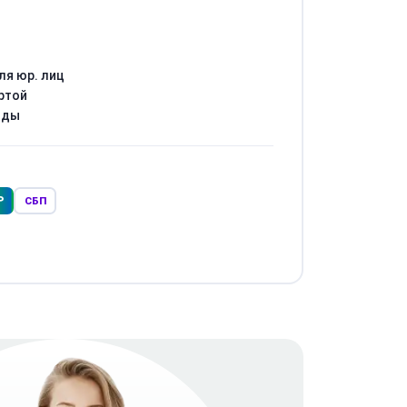
ля юр. лиц
ртой
оды
Р
СБП