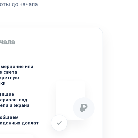
боты до начала
чала
 мерцание или
е света
нкретную
тки
дящие
териалы под
₽
епи и экрана
ообщаем
жиданных доплат