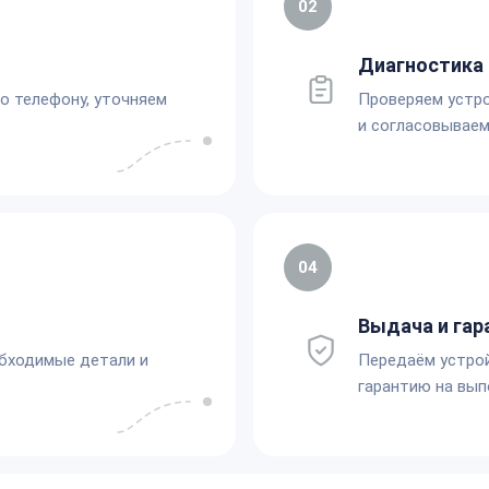
02
Диагностика 
по телефону, уточняем
Проверяем устро
и согласовываем
04
Выдача и гар
обходимые детали и
Передаём устро
гарантию на вып