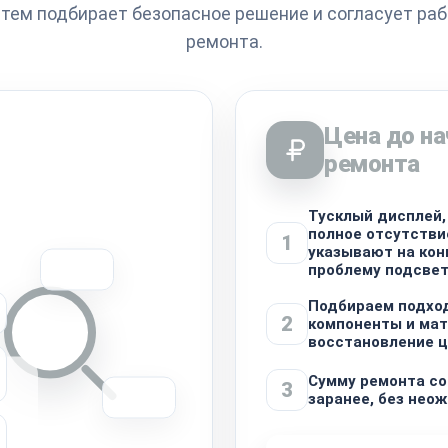
атем подбирает безопасное решение и согласует ра
ремонта.
Цена до на
ремонта
Тусклый дисплей,
полное отсутстви
1
указывают на ко
проблему подсве
Подбираем подхо
2
компоненты и ма
восстановление ц
Сумму ремонта с
3
заранее, без нео