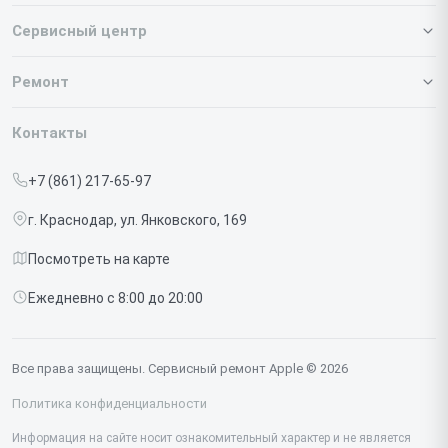
Сервисный центр
О нашем сервисе
Ремонт
Гарантия
Iphone
Контакты
Прайс-лист
MacBook
+7 (861) 217-65-97
Срочный ремонт
Ipad
г. Краснодар, ул. Янковского, 169
Доставка и способы оплаты
iMac
Посмотреть на карте
Диагностика
Watch
Ежедневно с 8:00 до 20:00
Контакты
AirPods
Mac
Все права защищены. Сервисный ремонт Apple © 2026
Studio Display
Политика конфиденциальности
Vision Pro
Информация на сайте носит ознакомительный характер и не является