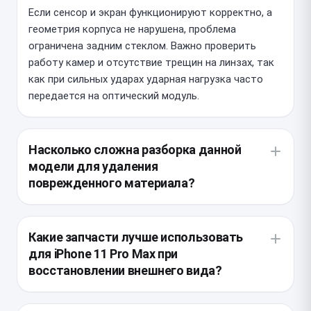
Если сенсор и экран функционируют корректно, а
геометрия корпуса не нарушена, проблема
ограничена задним стеклом. Важно проверить
работу камер и отсутствие трещин на линзах, так
как при сильных ударах ударная нагрузка часто
передается на оптический модуль.
Насколько сложна разборка данной
модели для удаления
поврежденного материала?
Заднее стекло вклеено в металлическую рамку на
прочный заводской адгезив, поэтому для
Какие запчасти лучше использовать
безопасной замены требуется прогрев на
для iPhone 11 Pro Max при
сепараторе и использование лазерной установки.
восстановлении внешнего вида?
Это минимизирует риск повреждения шлейфов
беспроводной зарядки и антенн, расположенных в
Мы рекомендуем выбирать панели с олеофобным