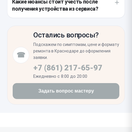
Какие нюансы стоит учесть после
с фронтальной системой. Также при вскрытии
получения устройства из сервиса?
полезно обновить заводскую проклейку, чтобы
восстановить герметичность корпуса после
Первым делом протестируйте переключение
завершения работ.
между всеми тремя объективами и работу
Остались вопросы?
стабилизации при съемке видео. Дополнительная
настройка обычно не требуется, так как система
Подскажем по симптомам, цене и формату
автоматически распознает новый компонент и
ремонта в Краснодаре до оформления
☎
активирует необходимые алгоритмы коррекции
заявки.
изображения.
+7 (861) 217-65-97
Ежедневно с 8:00 до 20:00
Задать вопрос мастеру