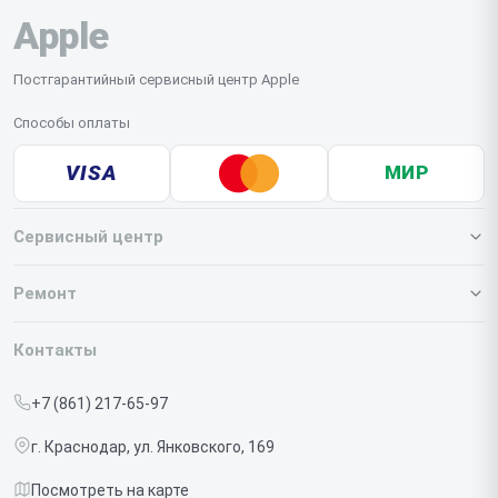
Apple
Постгарантийный сервисный центр Apple
Способы оплаты
VISA
МИР
Сервисный центр
О нашем сервисе
Ремонт
Гарантия
Iphone
Контакты
Прайс-лист
MacBook
+7 (861) 217-65-97
Срочный ремонт
Ipad
г. Краснодар, ул. Янковского, 169
Доставка и способы оплаты
iMac
Посмотреть на карте