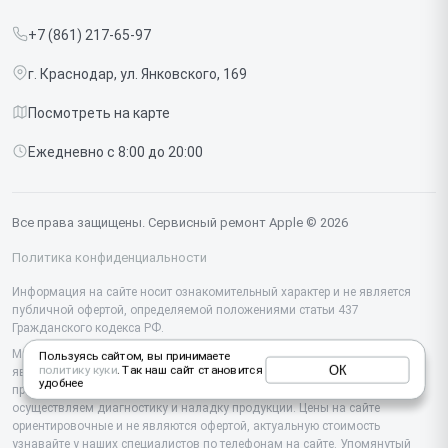
Прайс-лист
MacBook
+7 (861) 217-65-97
Срочный ремонт
Ipad
г. Краснодар, ул. Янковского, 169
Доставка и способы оплаты
iMac
Посмотреть на карте
Диагностика
Watch
Ежедневно с 8:00 до 20:00
Контакты
AirPods
Mac
Все права защищены. Сервисный ремонт Apple © 2026
Studio Display
Политика конфиденциальности
Vision Pro
Информация на сайте носит ознакомительный характер и не является
публичной офертой, определяемой положениями статьи 437
Гражданского кодекса РФ.
Мы специализируемся на обслуживании и ремонте техники Apple, но не
Пользуясь сайтом, вы принимаете
ОК
политику куки
. Так наш сайт становится
являемся их официальным представителем. Предоставляем
удобнее
профессиональные услуги после истечения гарантии, а также
осуществляем диагностику и наладку продукции. Цены на сайте
ориентировочные и не являются офертой, актуальную стоимость
узнавайте у наших специалистов по телефонам на сайте. Упомянутый