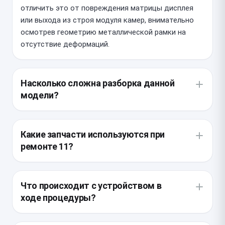
отличить это от повреждения матрицы дисплея
или выхода из строя модуля камер, внимательно
осмотрев геометрию металлической рамки на
отсутствие деформаций.
Насколько сложна разборка данной
модели?
Процесс требует предельной аккуратности, так
как все внутренние компоненты закреплены на
Какие запчасти используются при
заднем стекле. Мастеру необходимо
ремонте 11?
демонтировать материнскую плату, аккумулятор и
блок камер, чтобы не повредить хрупкие шлейфы,
Мы используем качественные детали,
приклеенные непосредственно к стеклянной
повторяющие геометрию оригинала, что критично
Что происходит с устройством в
панели.
для плотного прилегания дисплейного модуля.
ходе процедуры?
Важно выбирать запчасти с готовым клеевым
слоем, так как установка некачественного
Специалист полностью переносит все внутренние