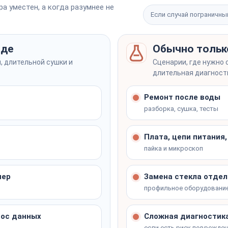
а уместен, а когда разумнее не
Если случай пограничны
зде
Обычно тольк
лит на месте
влаги
, длительной сушки и
Сценарии, где нужно 
лит на месте
длительная диагност
Ремонт после воды
разборка, сушка, тесты
лит на месте
Плата, цепи питания
пайка и микроскоп
лит на месте
нер
Замена стекла отдел
профильное оборудовани
нос данных
Сложная диагностика
если есть риск поврежде