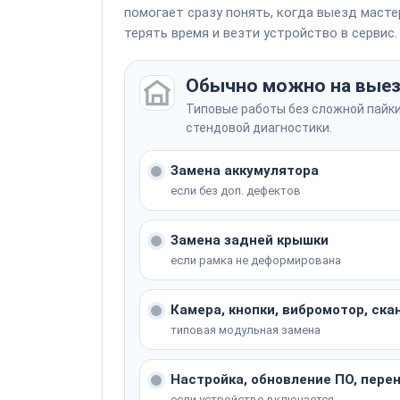
Ремонт Face ID
помогает сразу понять, когда выезд мастер
терять время и везти устройство в сервис.
Ремонт модуля Wi-Fi 6 / Bluetooth 5.0
Ремонт / замена модуля Wi-Fi
Обычно можно на вые
Не уверены, что сломалось? Мастер опреде
Комплексная чистка с профилактикой от 
Комплексная чистка
Типовые работы без сложной пайки
Не уверены, что сломалось? Мастер опреде
стендовой диагностики.
Ремонт модуля GPS/GLONASS/Galileo
Ремонт GPS-модуля
Замена аккумулятора
если без доп. дефектов
Не уверены, что сломалось? Мастер опреде
Замена задней крышки
если рамка не деформирована
Не уверены, что сломалось? Мастер опреде
Камера, кнопки, вибромотор, ска
типовая модульная замена
Настройка, обновление ПО, пере
если устройство включается