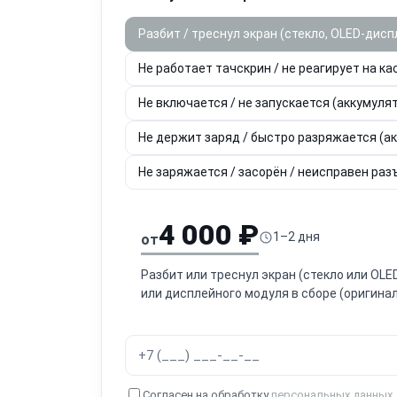
Разбит / треснул экран (стекло, OLED-дисп
Не работает тачскрин / не реагирует на ка
Не включается / не запускается (аккумулят
Не держит заряд / быстро разряжается (а
Не заряжается / засорён / неисправен разъ
4 000 ₽
1–2 дня
от
Разбит или треснул экран (стекло или OL
или дисплейного модуля в сборе (оригинал
Согласен на обработку
персональных данных