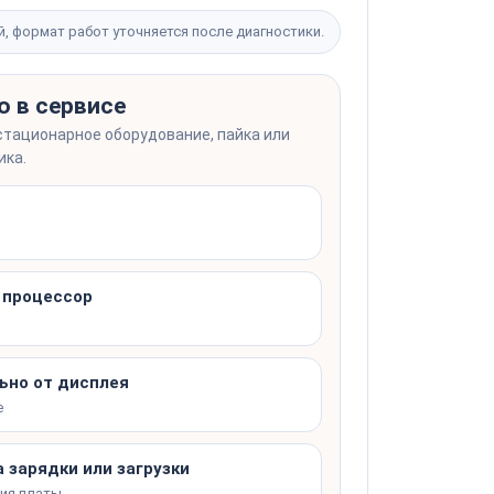
от 1 500 ₽
й, формат работ уточняется после диагностики.
от 2 000 ₽
от 2 часов
от 6 500 ₽
о в сервисе
от 4 000 ₽
Записаться
от 1 часа
стационарное оборудование, пайка или
Записаться
ика.
от 2 000 ₽
от 2 часов
от 3 000 ₽
Записаться
, процессор
Записаться
ьно от дисплея
е
 зарядки или загрузки
ния платы