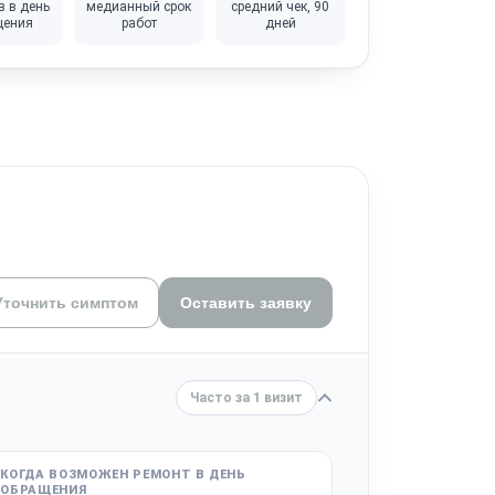
в в день
медианный срок
средний чек, 90
щения
работ
дней
Уточнить симптом
Оставить заявку
Часто за 1 визит