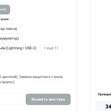
лей)
сания
ор, плата)
ккумулятор)
ём (Lightning / USB-C)
+ ещё 11
ED-дисплей). Замена защитного стекла
/аналог).
Провер
Вызвать мастера
3