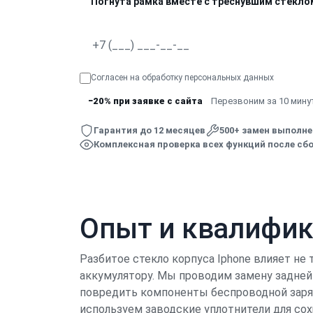
Погнута рамка вместе с треснувшим стекло
Согласен на обработку
персональных данных
−20% при заявке с сайта
Перезвоним за 10 минут
Гарантия до 12 месяцев
500+ замен выполн
Комплексная проверка всех функций после сбо
Опыт и квалифи
Разбитое стекло корпуса Iphone влияет не 
аккумулятору. Мы проводим замену задней
повредить компоненты беспроводной заряд
используем заводские уплотнители для со