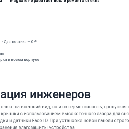
м
MagSafe не работает после ремонта стекла
Узнать точную стоимость
 · Диагностика — 0 ₽
ено
рки в новом корпусе
кация инженеров
только на внешний вид, но и на герметичность, пропуская
 крышки с использованием высокоточного лазера для снят
ки и датчики Face ID. При установке новой панели стро
хранения влагозащиты устройства.