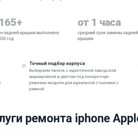
 165+
от 1 часа
н задней крышки выполнено
средний срок замены задней
026 год
крышки
Точный подбор корпуса
Выбираем панель с идентичной заводской
в
маркировкой и цветом под конкретную
х
ревизию модели для идеальной стыковки с
рамкой.
луги ремонта iphone Appl