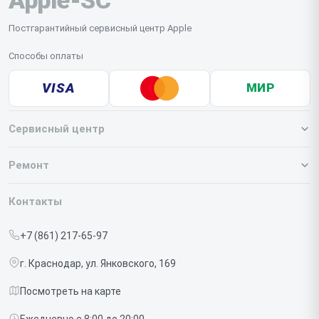
Постгарантийный сервисный центр Apple
Способы оплаты
VISA
МИР
Сервисный центр
О нашем сервисе
Ремонт
Гарантия
Iphone
Контакты
Прайс-лист
MacBook
+7 (861) 217-65-97
Срочный ремонт
Ipad
г. Краснодар, ул. Янковского, 169
Доставка и способы оплаты
iMac
Посмотреть на карте
Диагностика
Watch
Ежедневно с 8:00 до 20:00