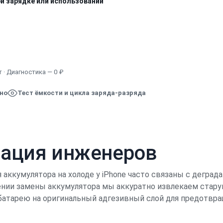
ри зарядке или использовании
Узнать точную стоимость
 · Диагностика — 0 ₽
ено
Тест ёмкости и цикла заряда-разряда
кация инженеров
аккумулятора на холоде у iPhone часто связаны с деград
дении замены аккумулятора мы аккуратно извлекаем ста
батарею на оригинальный адгезивный слой для предотвра