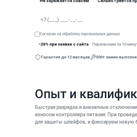
Не заряжается совсем
Сильно греется п
Согласен на обработку
персональных данных
−20% при заявке с сайта
Перезвоним за 10 минут
Гарантия до 12 месяцев
500+ замен выполн
Опыт и квалифи
Быстрая разрядка и внезапные отключения 
износом контроллера питания. При прове
для защиты шлейфов, и фиксируем новую 