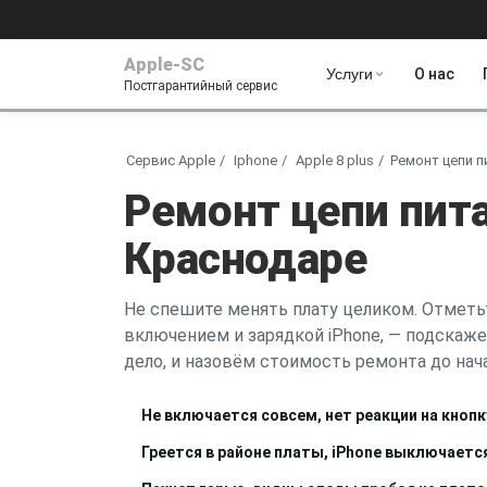
Apple-SC
Услуги
О нас
Постгарантийный сервис
Сервис Apple
Iphone
Apple 8 plus
Ремонт цепи п
Ремонт цепи питан
Краснодаре
Не спешите менять плату целиком. Отметьт
включением и зарядкой iPhone, — подскаже
дело, и назовём стоимость ремонта до нача
Не включается совсем, нет реакции на кнопк
Греется в районе платы, iPhone выключаетс