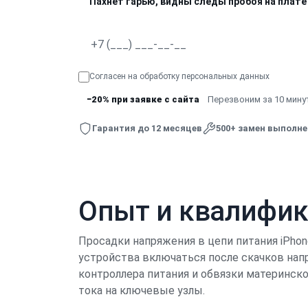
Пахнет гарью, видны следы пробоя на плате
Согласен на обработку
персональных данных
−20% при заявке с сайта
Перезвоним за 10 минут
Гарантия до 12 месяцев
500+ замен выполн
Опыт и квалифи
Просадки напряжения в цепи питания iPhon
устройства включаться после скачков нап
контроллера питания и обвязки материнск
тока на ключевые узлы.