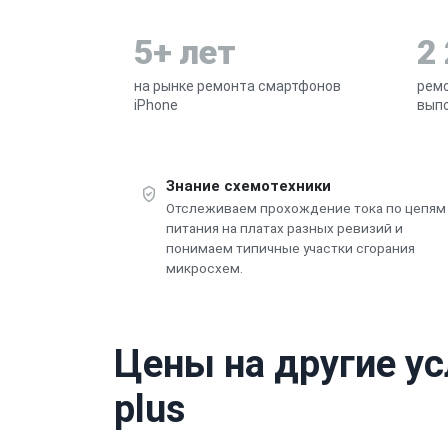
5+ лет
2
на рынке ремонта смартфонов
ремо
iPhone
выпо
Знание схемотехники
Отслеживаем прохождение тока по цепям
питания на платах разных ревизий и
понимаем типичные участки сгорания
микросхем.
Цены на другие ус
plus