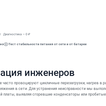
Узнать точную стоимость
 · Диагностика — 0 ₽
ено
Тест стабильности питания от сети и от батареи
кация инженеров
e часто провоцируют цикличные перезагрузки, нагрев в р
ряжения в сети. Для устранения неисправности мы выпо
ой платы, выявляя сгоревшие конденсаторы или пробитые