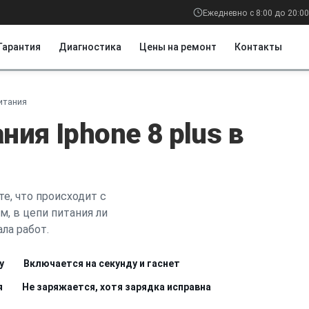
Ежедневно с 8:00 до 20:00
Гарантия
Диагностика
Цены на ремонт
Контакты
итания
ия Iphone 8 plus в
е, что происходит с
м, в цепи питания ли
ла работ.
у
Включается на секунду и гаснет
я
Не заряжается, хотя зарядка исправна