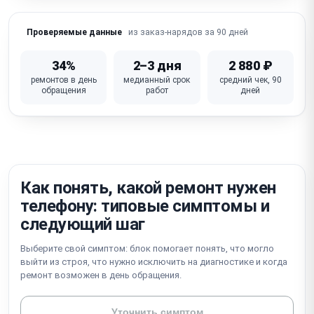
Не работает Wi-Fi / Bluetooth / сотовая связь
из заказ-нарядов за 90 дней
Проверяемые данные
iOS глюки / зависание / петля активации /
блокировка iCloud
34%
2–3 дня
2 880 ₽
ремонтов в день
медианный срок
средний чек, 90
Не работает кнопка питания / громкости /
обращения
работ
дней
беззвучный режим
Неисправна материнская плата (требует
микропайки)
Как понять, какой ремонт нужен
телефону: типовые симптомы и
следующий шаг
Выберите свой симптом: блок помогает понять, что могло
выйти из строя, что нужно исключить на диагностике и когда
ремонт возможен в день обращения.
Уточнить симптом