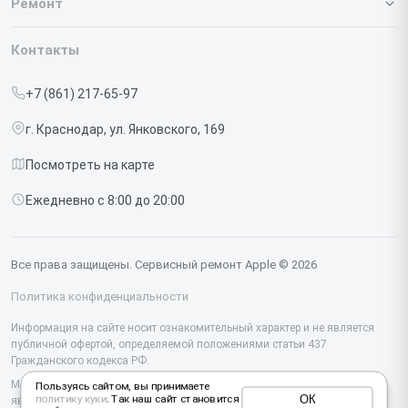
Ремонт
Гарантия
Iphone
Контакты
Прайс-лист
MacBook
+7 (861) 217-65-97
Срочный ремонт
Ipad
г. Краснодар, ул. Янковского, 169
Доставка и способы оплаты
iMac
Посмотреть на карте
Диагностика
Watch
Ежедневно с 8:00 до 20:00
Контакты
AirPods
Mac
Все права защищены. Сервисный ремонт Apple © 2026
Studio Display
Политика конфиденциальности
Vision Pro
Информация на сайте носит ознакомительный характер и не является
публичной офертой, определяемой положениями статьи 437
Гражданского кодекса РФ.
Мы специализируемся на обслуживании и ремонте техники Apple, но не
Пользуясь сайтом, вы принимаете
ОК
политику куки
. Так наш сайт становится
являемся их официальным представителем. Предоставляем