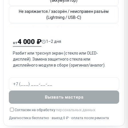
(аккумулятор)
Не заряжается / засорён / неисправен разъём
(Lightning / USB-C)
Не работает Face ID (инфракрасный модуль,
привязан к плате)
4 000 ₽
1–2 дня
от
Не работает Touch ID / кнопка Home (привязана к
плате)
Разбит или треснул экран (стекло или OLED-
дисплей). Замена защитного стекла или
Не работает основная / фронтальная камера
дисплейного модуля в сборе (оригинал/аналог).
Нет звука / не работает разговорный динамик
(слуховой)
Нет громкого звука / не работает громкоговоритель
Вызвать мастера
(speaker)
Собеседник не слышит / не работает микрофон
Согласен на обработку
персональных данных
Диагностика бесплатно · выезд 0 ₽ · оплата после ремонта
Попадание воды / окисление (несмотря на IP-
защиту)