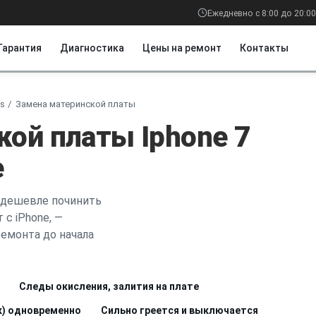
Ежедневно с 8:00 до 20:00
Гарантия
Диагностика
Цены на ремонт
Контакты
us
Замена материнской платы
ой платы Iphone 7
е
 дешевле починить
 с iPhone, —
емонта до начала
Следы окисления, залития на плате
ук) одновременно
Сильно греется и выключается