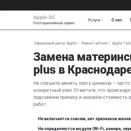
Apple-SC
Услуги
О нас
Постгарантийный сервис
Сервисный центр Apple
Ремонт iphone
Apple 7 pl
Замена материнск
plus в Краснодар
Не спешите менять плату целиком — часто
конкретный узел. Отметьте, что происходит
подскажем причину и назовём стоимость р
работ.
Не включается совсем, нет признаков жизни
Не определяются модули (Wi-Fi, камера, зв