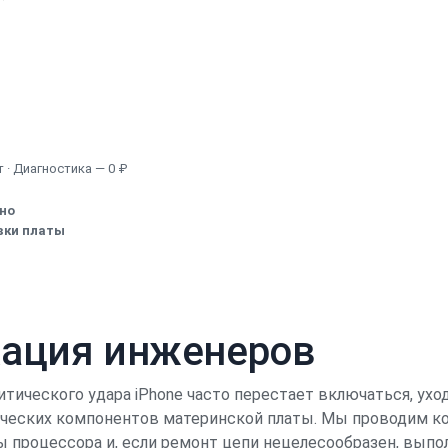
Узнать точную стоимость
 · Диагностика — 0 ₽
ено
вки платы
кация инженеров
итического удара iPhone часто перестает включаться, ухо
ических компонентов материнской платы. Мы проводим ко
ы процессора и, если ремонт цепи нецелесообразен, выпо