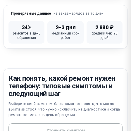
Не работает Wi-Fi / Bluetooth / сотовая связь
из заказ-нарядов за 90 дней
Проверяемые данные
iOS глюки / зависание / петля активации /
блокировка iCloud
34%
2–3 дня
2 880 ₽
ремонтов в день
медианный срок
средний чек, 90
Не работает кнопка питания / громкости /
обращения
работ
дней
беззвучный режим
Неисправна материнская плата (требует
микропайки)
Как понять, какой ремонт нужен
телефону: типовые симптомы и
следующий шаг
Выберите свой симптом: блок помогает понять, что могло
выйти из строя, что нужно исключить на диагностике и когда
ремонт возможен в день обращения.
Уточнить симптом