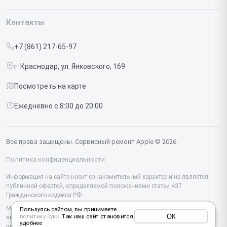
Гарантия
Iphone
Контакты
Прайс-лист
MacBook
+7 (861) 217-65-97
Срочный ремонт
Ipad
г. Краснодар, ул. Янковского, 169
Доставка и способы оплаты
iMac
Посмотреть на карте
Диагностика
Watch
Ежедневно с 8:00 до 20:00
Контакты
AirPods
Mac
Все права защищены. Сервисный ремонт Apple © 2026
Studio Display
Политика конфиденциальности
Vision Pro
Информация на сайте носит ознакомительный характер и не является
публичной офертой, определяемой положениями статьи 437
Гражданского кодекса РФ.
Мы специализируемся на обслуживании и ремонте техники Apple, но не
Пользуясь сайтом, вы принимаете
ОК
политику куки
. Так наш сайт становится
являемся их официальным представителем. Предоставляем
удобнее
профессиональные услуги после истечения гарантии, а также