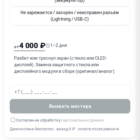
(аккумулятор)
Не заряжается / засорён / неисправен разъём
(Lightning / USB-C)
Не работает Face ID (инфракрасный модуль,
привязан к плате)
4 000 ₽
1–2 дня
от
Не работает Touch ID / кнопка Home (привязана к
плате)
Разбит или треснул экран (стекло или OLED-
дисплей). Замена защитного стекла или
Не работает основная / фронтальная камера
дисплейного модуля в сборе (оригинал/аналог).
Нет звука / не работает разговорный динамик
(слуховой)
Нет громкого звука / не работает громкоговоритель
Вызвать мастера
(speaker)
Собеседник не слышит / не работает микрофон
Согласен на обработку
персональных данных
Диагностика бесплатно · выезд 0 ₽ · оплата после ремонта
Попадание воды / окисление (несмотря на IP-
защиту)