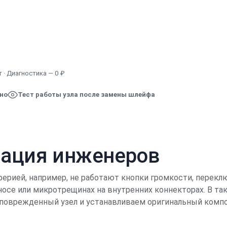
Узнать точную стоимость
 · Диагностика — 0 ₽
ено
Тест работы узла после замены шлейфа
кация инженеров
иферией, например, не работают кнопки громкости, перек
зносе или микротрещинах на внутренних коннекторах. В т
 поврежденный узел и устанавливаем оригинальный компо