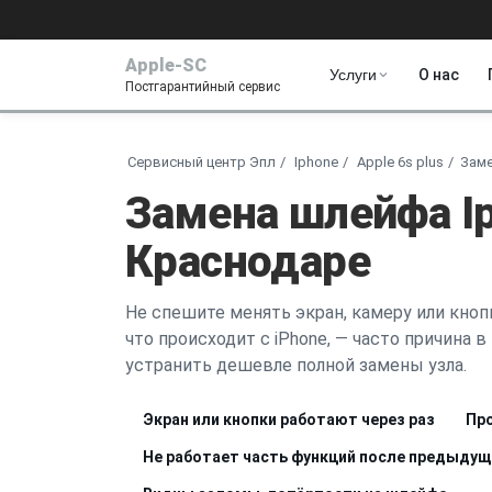
Apple-SC
Услуги
О нас
Постгарантийный сервис
Сервисный центр Эпл
Iphone
Apple 6s plus
Зам
Замена шлейфа Ip
Краснодаре
Не спешите менять экран, камеру или кноп
что происходит с iPhone, — часто причина 
устранить дешевле полной замены узла.
Экран или кнопки работают через раз
Про
Не работает часть функций после предыду