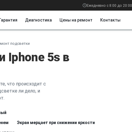
Ежедневно с 8:00 до 20:00
Гарантия
Диагностика
Цены на ремонт
Контакты
емонт подсветки
 Iphone 5s в
е, что происходит с
светке ли дело, и
т.
ный
енем
Экран мерцает при снижении яркости