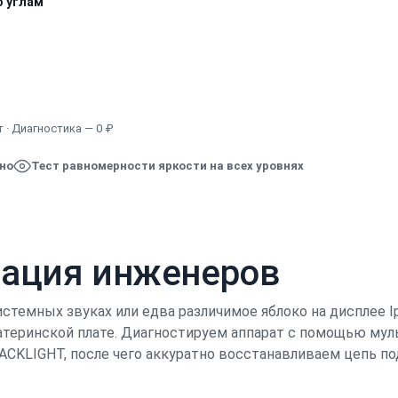
о углам
Узнать точную стоимость
 · Диагностика — 0 ₽
ено
Тест равномерности яркости на всех уровнях
кация инженеров
темных звуках или едва различимое яблоко на дисплее 
атеринской плате. Диагностируем аппарат с помощью му
CKLIGHT, после чего аккуратно восстанавливаем цепь п