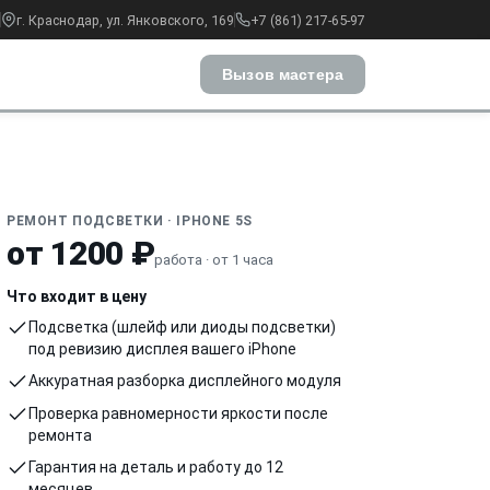
г. Краснодар, ул. Янковского, 169
+7 (861) 217-65-97
Вызов мастера
РЕМОНТ ПОДСВЕТКИ · IPHONE 5S
от 1200 ₽
работа · от 1 часа
Что входит в цену
Подсветка (шлейф или диоды подсветки)
под ревизию дисплея вашего iPhone
Аккуратная разборка дисплейного модуля
Проверка равномерности яркости после
ремонта
Гарантия на деталь и работу до 12
месяцев