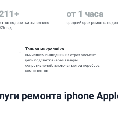
 211+
от 1 часа
онтов подсветки выполнено
средний срок ремонта подс
026 год
Точная микропайка
Вычисляем вышедший из строя элемент
цепи подсветки через замеры
сопротивлений, исключая метод перебора
компонентов.
луги ремонта iphone Appl