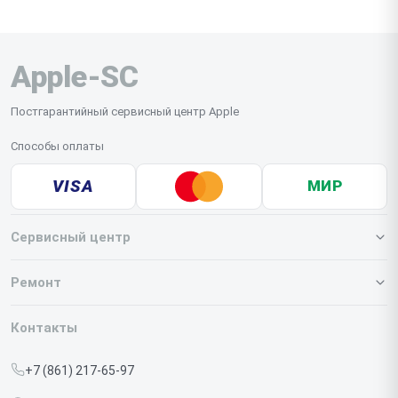
Apple-SC
Постгарантийный сервисный центр Apple
Способы оплаты
VISA
МИР
Сервисный центр
О нашем сервисе
Ремонт
Гарантия
Iphone
Контакты
Прайс-лист
MacBook
+7 (861) 217-65-97
Срочный ремонт
Ipad