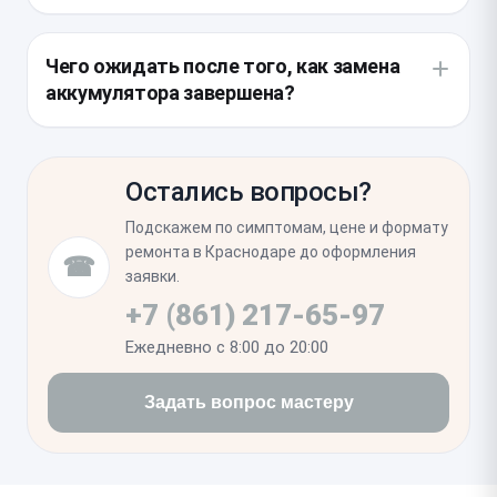
накопитель и наносится свежий герметичный слой
Рекомендуем сразу обновить влагозащитный
проклейки.
контур, так как старый теряет свойства при
Чего ожидать после того, как замена
вскрытии. Также мастер осматривает разъем
аккумулятора завершена?
питания и проверяет отсутствие вздутий, которые
могли повредить соседние компоненты
Первое время система может калибровать
смартфона.
показатели заряда, поэтому рекомендуется
Остались вопросы?
полностью зарядить и разрядить устройство.
Проверьте стабильность работы сенсора и
Подскажем по симптомам, цене и формату
отсутствие уведомлений об обслуживании в
ремонта в Краснодаре до оформления
☎
настройках системы.
заявки.
+7 (861) 217-65-97
Ежедневно с 8:00 до 20:00
Задать вопрос мастеру