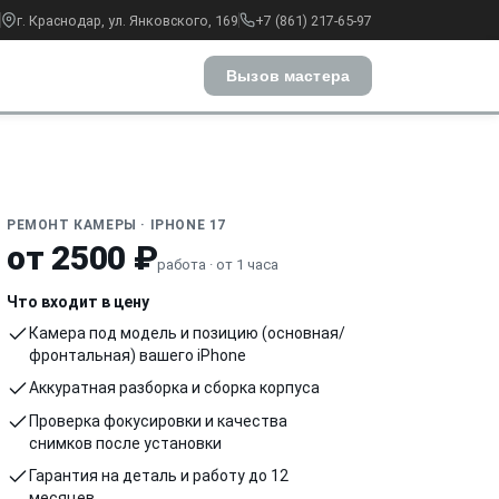
г. Краснодар, ул. Янковского, 169
+7 (861) 217-65-97
Вызов мастера
РЕМОНТ КАМЕРЫ · IPHONE 17
от 2500 ₽
работа · от 1 часа
Что входит в цену
Камера под модель и позицию (основная/
фронтальная) вашего iPhone
Аккуратная разборка и сборка корпуса
Проверка фокусировки и качества
снимков после установки
Гарантия на деталь и работу до 12
месяцев