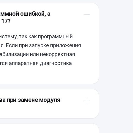
аммной ошибкой, а
 17?
истему, так как программный
я. Если при запуске приложения
табилизации или некорректная
ется аппаратная диагностика
ва при замене модуля
ует предельной точности, так как
заводскую проклейку. Мастер