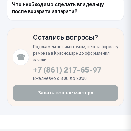
целесообразно проверить состояние шлейфов
Что необходимо сделать владельцу
микрофона и антенн, расположенных рядом.
после возврата аппарата?
Нередко под разъемом скапливается влага,
поэтому мастер осматривает плату на наличие
Проверьте надежность фиксации кабеля: он
следов коррозии, чтобы предотвратить будущие
должен входить плотно и без ощутимого люфта.
сбои.
Остались вопросы?
После замены разъема настройки операционной
системы не требуют изменений, однако убедитесь,
Подскажем по симптомам, цене и формату
что смартфон корректно определяет аксессуар
ремонта в Краснодаре до оформления
☎
при подключении к компьютеру.
заявки.
+7 (861) 217-65-97
Ежедневно с 8:00 до 20:00
Задать вопрос мастеру