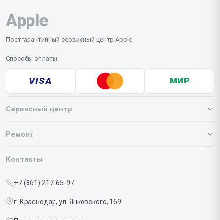
Apple
Постгарантийный сервисный центр Apple
Способы оплаты
VISA
МИР
Сервисный центр
О нашем сервисе
Ремонт
Гарантия
Iphone
Контакты
Прайс-лист
MacBook
+7 (861) 217-65-97
Срочный ремонт
Ipad
г. Краснодар, ул. Янковского, 169
Доставка и способы оплаты
iMac