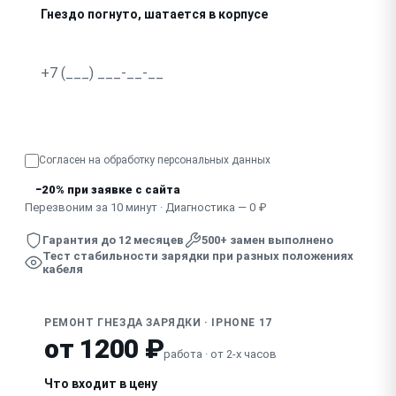
Гнездо погнуто, шатается в корпусе
В гнездо попала жидкость, зарядка нестабильна
Узнать точную стоимость
Согласен на обработку
персональных данных
−20% при заявке с сайта
Перезвоним за 10 минут · Диагностика — 0 ₽
Гарантия до 12 месяцев
500+ замен выполнено
Тест стабильности зарядки при разных положениях
кабеля
РЕМОНТ ГНЕЗДА ЗАРЯДКИ · IPHONE 17
от 1200 ₽
работа · от 2-х часов
Что входит в цену