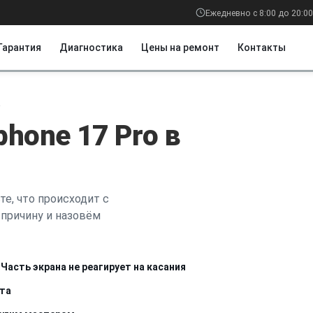
Ежедневно с 8:00 до 20:00
Гарантия
Диагностика
Цены на ремонт
Контакты
а
phone 17 Pro в
е, что происходит с
причину и назовём
Часть экрана не реагирует на касания
ста