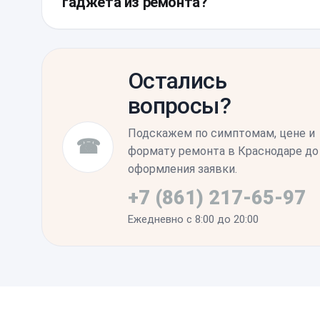
гаджета из ремонта?
могла пострадать при падении, вызвавше
Проверьте работоспособность сенсора по
Устранение микродеформаций рамы обесп
края и углы, где часто скрыты основные
новой запчасти.
Остались
Протестируйте работу мультитач-жестов и
вопросы?
распознает ваше лицо в различных услов
процедуры все функции работают стабиль
Подскажем по симптомам, цене и
☎
готов к штатной эксплуатации.
формату ремонта в Краснодаре до
оформления заявки.
+7 (861) 217-65-97
Ежедневно с 8:00 до 20:00