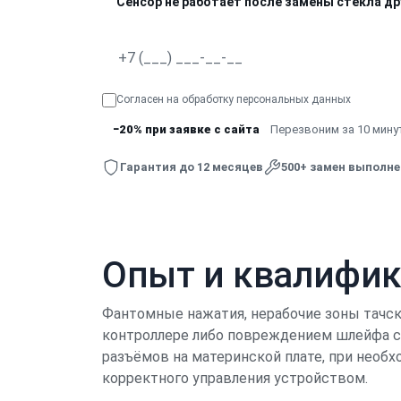
Сенсор не работает после замены стекла д
Согласен на обработку
персональных данных
−20% при заявке с сайта
Перезвоним за 10 минут
Гарантия до 12 месяцев
500+ замен выполн
Опыт и квалифи
Фантомные нажатия, нерабочие зоны тачск
контроллере либо повреждением шлейфа се
разъёмов на материнской плате, при необ
корректного управления устройством.