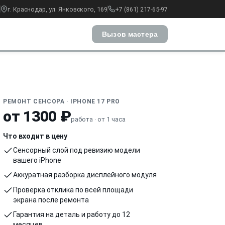
г. Краснодар, ул. Янковского, 169
+7 (861) 217-65-97
Вызов мастера
РЕМОНТ СЕНСОРА · IPHONE 17 PRO
от 1300 ₽
работа · от 1 часа
Что входит в цену
Сенсорный слой под ревизию модели
вашего iPhone
Аккуратная разборка дисплейного модуля
Проверка отклика по всей площади
экрана после ремонта
Гарантия на деталь и работу до 12
месяцев