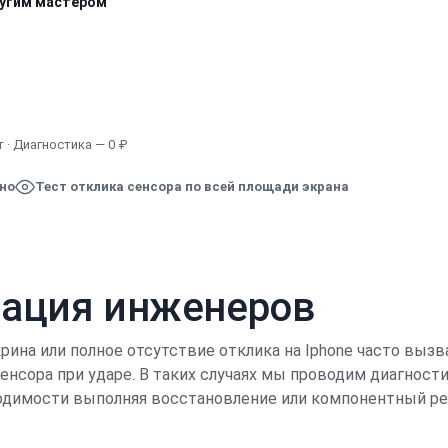
ругим мастером
Узнать точную стоимость
 · Диагностика — 0 ₽
ено
Тест отклика сенсора по всей площади экрана
кация инженеров
рина или полное отсутствие отклика на Iphone часто в
нсора при ударе. В таких случаях мы проводим диагност
ходимости выполняя восстановление или компонентный р