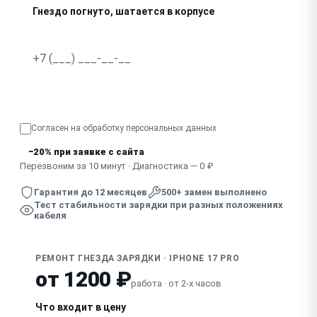
Гнездо погнуто, шатается в корпусе
В гнездо попала жидкость, зарядка нестабильна
Узнать точную стоимость
Согласен на обработку
персональных данных
−20% при заявке с сайта
Перезвоним за 10 минут · Диагностика — 0 ₽
Гарантия до 12 месяцев
500+ замен выполнено
Тест стабильности зарядки при разных положениях
кабеля
РЕМОНТ ГНЕЗДА ЗАРЯДКИ · IPHONE 17 PRO
от 1200 ₽
работа · от 2-х часов
Что входит в цену