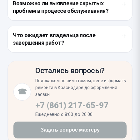
Возможно ли выявление скрытых
функции быстрой зарядки.
обеспечения безопасности цепей и извлекает
проблем в процессе обслуживания?
нижний шлейф. После установки нового
компонента проводится тестирование
В ходе работ иногда обнаруживаются следы
стабильности коннекта при подключении кабеля в
коррозии на системной плате, попавшие внутрь из-
Что ожидает владельца после
разных положениях.
за нарушения герметичности корпуса. В таких
завершения работ?
случаях мы дополнительно очищаем контакты в
ультразвуковой ванне, чтобы предотвратить
После сборки устройство проходит обязательный
короткое замыкание в будущем.
тест на герметичность и проверку скорости
Остались вопросы?
зарядки по протоколу Power Delivery. Рекомендуем
сразу проверить плотность прилегания кабеля и
Подскажем по симптомам, цене и формату
корректность передачи данных через компьютер,
ремонта в Краснодаре до оформления
☎
чтобы убедиться в работоспособности всех линий
заявки.
разъема.
+7 (861) 217-65-97
Ежедневно с 8:00 до 20:00
Задать вопрос мастеру