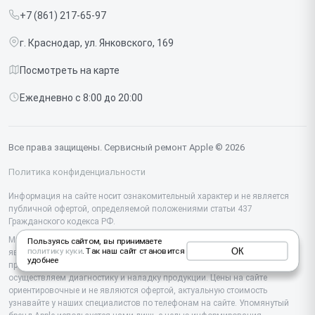
MacBook
+7 (861) 217-65-97
Срочный ремонт
Ipad
г. Краснодар, ул. Янковского, 169
Доставка и способы оплаты
iMac
Посмотреть на карте
Диагностика
Watch
Ежедневно с 8:00 до 20:00
Контакты
AirPods
Mac
Все права защищены. Сервисный ремонт Apple © 2026
Studio Display
Политика конфиденциальности
Vision Pro
Информация на сайте носит ознакомительный характер и не является
публичной офертой, определяемой положениями статьи 437
Гражданского кодекса РФ.
Мы специализируемся на обслуживании и ремонте техники Apple, но не
Пользуясь сайтом, вы принимаете
ОК
политику куки
. Так наш сайт становится
являемся их официальным представителем. Предоставляем
удобнее
профессиональные услуги после истечения гарантии, а также
осуществляем диагностику и наладку продукции. Цены на сайте
ориентировочные и не являются офертой, актуальную стоимость
узнавайте у наших специалистов по телефонам на сайте. Упомянутый