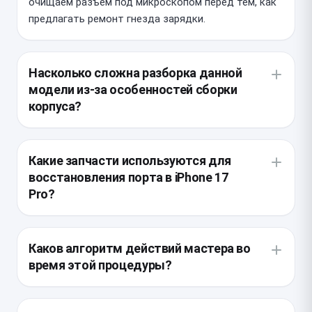
очищаем разъем под микроскопом перед тем, как
предлагать ремонт гнезда зарядки.
Насколько сложна разборка данной
модели из-за особенностей сборки
корпуса?
Устройство имеет плотную компоновку с
усиленной влагозащитной проклейкой, требующей
Какие запчасти используются для
нагрева на специализированном столе. При
восстановления порта в iPhone 17
вскрытии важно не повредить шлейфы Face ID и
Pro?
беспроводной катушки, поэтому самостоятельное
вмешательство крайне не рекомендуется.
Мы устанавливаем исключительно OEM-
комплектующие, соответствующие заводским
Каков алгоритм действий мастера во
стандартам по качеству пайки и пропускной
время этой процедуры?
способности тока. Это критически важно, так как
дешевые аналоги могут привести к перегреву
Специалист демонтирует дисплейный модуль,
контроллера питания или некорректной работе
отключает аккумуляторную батарею для