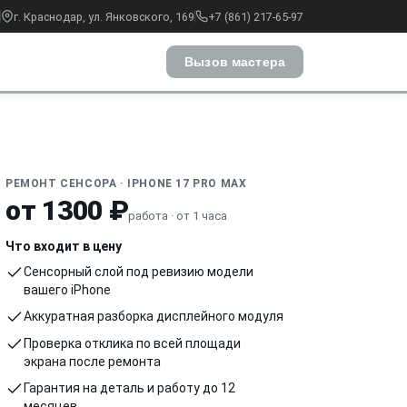
г. Краснодар, ул. Янковского, 169
+7 (861) 217-65-97
Вызов мастера
РЕМОНТ СЕНСОРА · IPHONE 17 PRO MAX
от 1300 ₽
работа · от 1 часа
Что входит в цену
Сенсорный слой под ревизию модели
вашего iPhone
Аккуратная разборка дисплейного модуля
Проверка отклика по всей площади
экрана после ремонта
Гарантия на деталь и работу до 12
месяцев