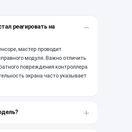
стал реагировать на
енсоре, мастер проводит
правного модуля. Важно отличить
ратного повреждения контроллера
тельность экрана часто указывает
одель?
ой аккуратности из-за сложной