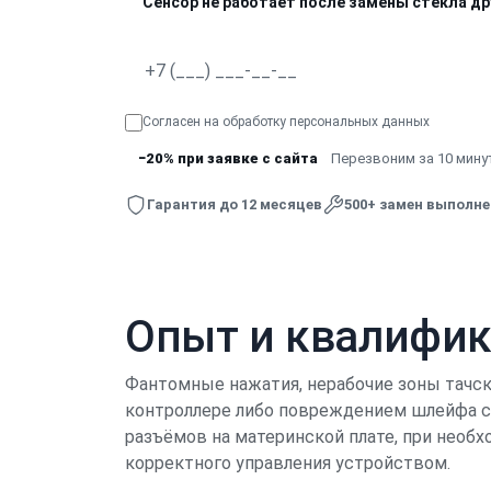
Сенсор не работает после замены стекла д
Согласен на обработку
персональных данных
−20% при заявке с сайта
Перезвоним за 10 минут
Гарантия до 12 месяцев
500+ замен выполн
Опыт и квалифи
Фантомные нажатия, нерабочие зоны тачск
контроллере либо повреждением шлейфа се
разъёмов на материнской плате, при необ
корректного управления устройством.