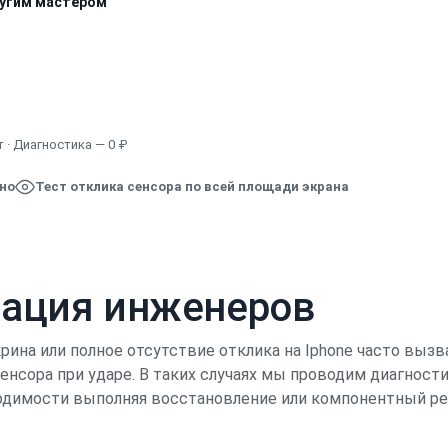
ругим мастером
Узнать точную стоимость
 · Диагностика — 0 ₽
ено
Тест отклика сенсора по всей площади экрана
кация инженеров
рина или полное отсутствие отклика на Iphone часто в
нсора при ударе. В таких случаях мы проводим диагност
ходимости выполняя восстановление или компонентный р