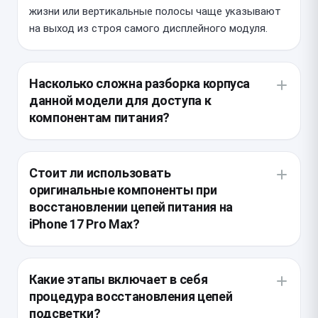
жизни или вертикальные полосы чаще указывают
на выход из строя самого дисплейного модуля.
Насколько сложна разборка корпуса
данной модели для доступа к
компонентам питания?
Конструкция смартфона требует предельной
осторожности из-за плотной компоновки и
Стоит ли использовать
использования заводской влагозащитной
оригинальные компоненты при
проклейки повышенной прочности. Основная
восстановлении цепей питания на
сложность заключается в демонтаже хрупкого
iPhone 17 Pro Max?
дисплея без нарушения целостности шлейфов Face
ID, которые расположены в непосредственной
Для долговечной работы устройства критически
близости к разъемам платы.
важно использовать оригинальные микросхемы
Какие этапы включает в себя
драйверов и качественные пассивные элементы,
процедура восстановления цепей
соответствующие спецификациям Apple.
подсветки?