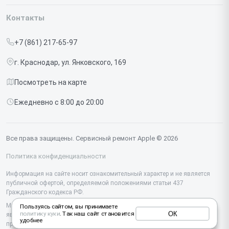
Гарантия
Iphone
Контакты
Прайс-лист
MacBook
+7 (861) 217-65-97
Срочный ремонт
Ipad
г. Краснодар, ул. Янковского, 169
Доставка и способы оплаты
iMac
Посмотреть на карте
Диагностика
Watch
Ежедневно с 8:00 до 20:00
Контакты
AirPods
Mac
Все права защищены. Сервисный ремонт Apple © 2026
Studio Display
Политика конфиденциальности
Vision Pro
Информация на сайте носит ознакомительный характер и не является
публичной офертой, определяемой положениями статьи 437
Гражданского кодекса РФ.
Мы специализируемся на обслуживании и ремонте техники Apple, но не
Пользуясь сайтом, вы принимаете
ОК
политику куки
. Так наш сайт становится
являемся их официальным представителем. Предоставляем
удобнее
профессиональные услуги после истечения гарантии, а также