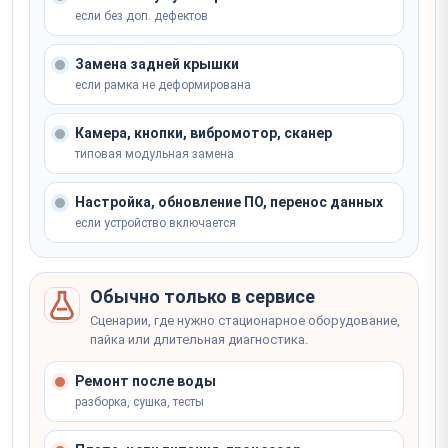
от 15 000 ₽
если без доп. дефектов
Не уверены, что сломалось? Мастер определит на
Замена задней крышки
месте
Не уверены, что сломалось? Мастер определит на
Не уверены, что сломалось? Мастер определит на
месте
если рамка не деформирована
Записаться
месте
Записаться
Записаться
Камера, кнопки, вибромотор, сканер
типовая модульная замена
Настройка, обновление ПО, перенос данных
если устройство включается
Обычно только в сервисе
Сценарии, где нужно стационарное оборудование,
пайка или длительная диагностика.
Ремонт после воды
разборка, сушка, тесты