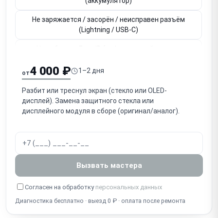
(аккумулятор)
Не заряжается / засорён / неисправен разъём
(Lightning / USB-C)
Не работает Face ID (инфракрасный модуль,
привязан к плате)
4 000 ₽
1–2 дня
от
Не работает Touch ID / кнопка Home (привязана к
плате)
Разбит или треснул экран (стекло или OLED-
дисплей). Замена защитного стекла или
Не работает основная / фронтальная камера
дисплейного модуля в сборе (оригинал/аналог).
Нет звука / не работает разговорный динамик
(слуховой)
Нет громкого звука / не работает громкоговоритель
Вызвать мастера
(speaker)
Собеседник не слышит / не работает микрофон
Согласен на обработку
персональных данных
Диагностика бесплатно · выезд 0 ₽ · оплата после ремонта
Попадание воды / окисление (несмотря на IP-
защиту)