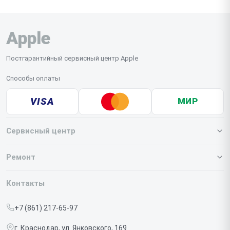
сложного ремонта мы доставим смартфон в
мастерскую. Рекомендуем заранее сделать
Apple
резервную копию данных и подготовить пароль
разблокировки.
Постгарантийный сервисный центр Apple
Способы оплаты
VISA
МИР
Сервисный центр
О нашем сервисе
Ремонт
Гарантия
Iphone
Контакты
Прайс-лист
MacBook
+7 (861) 217-65-97
Срочный ремонт
Ipad
г. Краснодар, ул. Янковского, 169