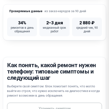
Не работает Wi-Fi / Bluetooth / сотовая связь
из заказ-нарядов за 90 дней
Проверяемые данные
iOS глюки / зависание / петля активации /
блокировка iCloud
34%
2–3 дня
2 880 ₽
ремонтов в день
медианный срок
средний чек, 90
Не работает кнопка питания / громкости /
обращения
работ
дней
беззвучный режим
Неисправна материнская плата (требует
микропайки)
Как понять, какой ремонт нужен
телефону: типовые симптомы и
следующий шаг
Выберите свой симптом: блок помогает понять, что могло
выйти из строя, что нужно исключить на диагностике и когда
ремонт возможен в день обращения.
Уточнить симптом