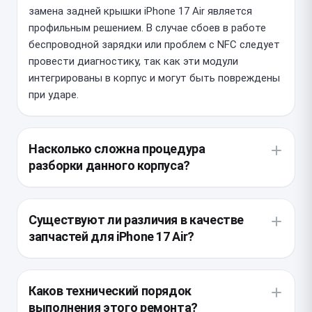
замена задней крышки iPhone 17 Air является
профильным решением. В случае сбоев в работе
беспроводной зарядки или проблем с NFC следует
провести диагностику, так как эти модули
интегрированы в корпус и могут быть повреждены
при ударе.
Насколько сложна процедура
разборки данного корпуса?
Конструкция этой модели отличается
минимальной толщиной, поэтому требует
Существуют ли различия в качестве
прецизионного оборудования для нагрева и
запчастей для iPhone 17 Air?
бережного демонтажа. Мастер должен соблюдать
особую осторожность, чтобы не деформировать
Мы используем оригинальные комплектующие с
тонкую рамку и не повредить шлейфы,
заводским олеофобным покрытием, которые
Каков технический порядок
расположенные в непосредственной близости к
полностью идентичны штатной детали. Установка
выполнения этого ремонта?
стеклянной панели.