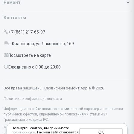
О нашем сервисе
Ремонт
Гарантия
Iphone
Контакты
Прайс-лист
MacBook
+7 (861) 217-65-97
Срочный ремонт
Ipad
г. Краснодар, ул. Янковского, 169
Доставка и способы оплаты
iMac
Посмотреть на карте
Диагностика
Watch
Ежедневно с 8:00 до 20:00
Контакты
AirPods
Mac
Все права защищены. Сервисный ремонт Apple © 2026
Studio Display
Политика конфиденциальности
Vision Pro
Информация на сайте носит ознакомительный характер и не является
публичной офертой, определяемой положениями статьи 437
Гражданского кодекса РФ.
Мы специализируемся на обслуживании и ремонте техники Apple, но не
Пользуясь сайтом, вы принимаете
ОК
политику куки
. Так наш сайт становится
являемся их официальным представителем. Предоставляем