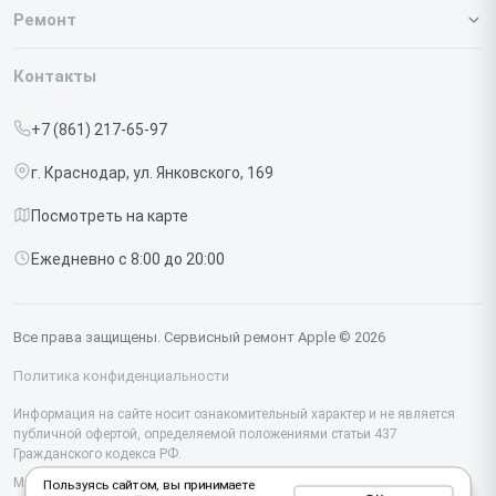
О нашем сервисе
Ремонт
Гарантия
Iphone
Контакты
Прайс-лист
MacBook
+7 (861) 217-65-97
Срочный ремонт
Ipad
г. Краснодар, ул. Янковского, 169
Доставка и способы оплаты
iMac
Посмотреть на карте
Диагностика
Watch
Ежедневно с 8:00 до 20:00
Контакты
AirPods
Mac
Все права защищены. Сервисный ремонт Apple © 2026
Studio Display
Политика конфиденциальности
Vision Pro
Информация на сайте носит ознакомительный характер и не является
публичной офертой, определяемой положениями статьи 437
Гражданского кодекса РФ.
Мы специализируемся на обслуживании и ремонте техники Apple, но не
Пользуясь сайтом, вы принимаете