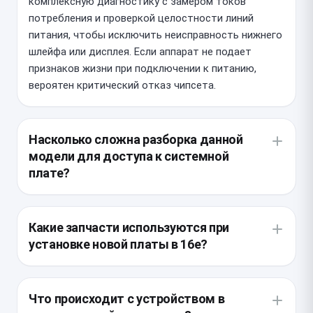
комплексную диагностику с замером токов
потребления и проверкой целостности линий
питания, чтобы исключить неисправность нижнего
шлейфа или дисплея. Если аппарат не подает
признаков жизни при подключении к питанию,
вероятен критический отказ чипсета.
Насколько сложна разборка данной
модели для доступа к системной
плате?
Внутренняя компоновка современного смартфона
предельно плотная, что требует ювелирной
Какие запчасти используются при
точности при демонтаже дисплейного модуля и
установке новой платы в 16e?
экранирующих панелей. Мастер должен соблюдать
строгую последовательность отключения
Для качественного восстановления мы
шлейфов, чтобы не повредить соседние
используем только оригинальные системные
Что происходит с устройством в
компоненты. Эта работа требует
платы, снятые с аналогичных устройств-доноров.