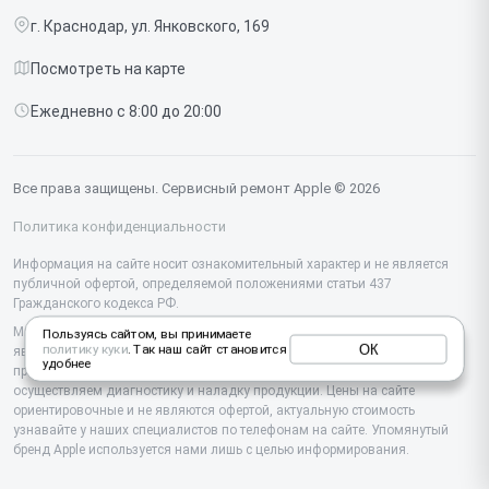
Ipad
г. Краснодар, ул. Янковского, 169
Доставка и способы оплаты
iMac
Посмотреть на карте
Диагностика
Watch
Ежедневно с 8:00 до 20:00
Контакты
AirPods
Mac
Все права защищены. Сервисный ремонт Apple © 2026
Studio Display
Политика конфиденциальности
Vision Pro
Информация на сайте носит ознакомительный характер и не является
публичной офертой, определяемой положениями статьи 437
Гражданского кодекса РФ.
Мы специализируемся на обслуживании и ремонте техники Apple, но не
Пользуясь сайтом, вы принимаете
ОК
политику куки
. Так наш сайт становится
являемся их официальным представителем. Предоставляем
удобнее
профессиональные услуги после истечения гарантии, а также
осуществляем диагностику и наладку продукции. Цены на сайте
ориентировочные и не являются офертой, актуальную стоимость
узнавайте у наших специалистов по телефонам на сайте. Упомянутый
бренд Apple используется нами лишь с целью информирования.