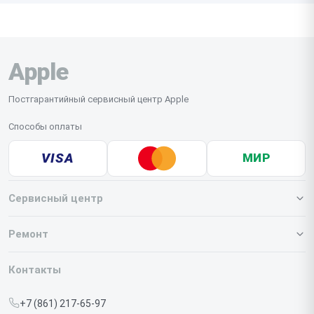
Apple
Постгарантийный сервисный центр Apple
Способы оплаты
VISA
МИР
Сервисный центр
О нашем сервисе
Ремонт
Гарантия
Iphone
Контакты
Прайс-лист
MacBook
+7 (861) 217-65-97
Срочный ремонт