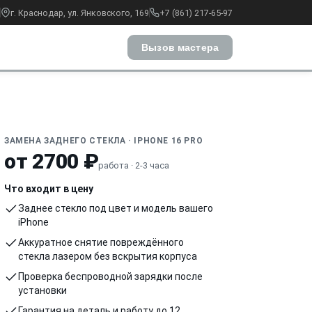
г. Краснодар, ул. Янковского, 169
+7 (861) 217-65-97
Вызов мастера
ЗАМЕНА ЗАДНЕГО СТЕКЛА · IPHONE 16 PRO
от 2700 ₽
работа · 2-3 часа
Что входит в цену
Заднее стекло под цвет и модель вашего
iPhone
Аккуратное снятие повреждённого
стекла лазером без вскрытия корпуса
Проверка беспроводной зарядки после
установки
Гарантия на деталь и работу до 12