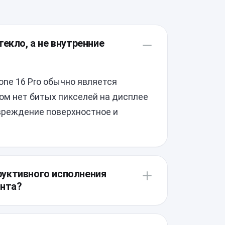
екло, а не внутренние
one 16 Pro обычно является
ом нет битых пикселей на дисплее
овреждение поверхностное и
уктивного исполнения
онта?
дполагает использование