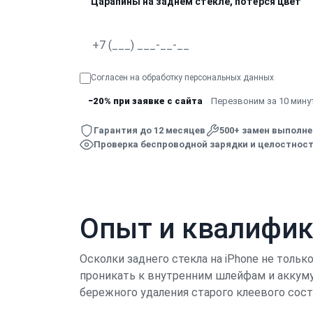
Царапины на заднем стекле, потёрся цвет
Согласен на обработку
персональных данных
−20% при заявке с сайта
Перезвоним за 10 минут
Гарантия до 12 месяцев
500+ замен выполн
Проверка беспроводной зарядки и целостност
Опыт и квалифи
Осколки заднего стекла на iPhone не тольк
проникать к внутренним шлейфам и аккуму
бережного удаления старого клеевого сос