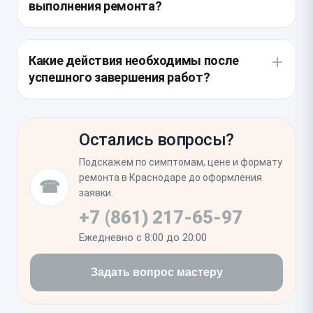
выполнения ремонта?
предотвращения короткого замыкания. После
установки нового элемента проверяется
При разборе целесообразно оценить состояние
надежность всех соединений и плотность
уплотнительных прокладок и внутреннего фильтра
Какие действия необходимы после
прилегания контактных групп к плате.
динамика. Если обнаруживаются следы коррозии
успешного завершения работ?
или скопившаяся пыль, мы проводим
профессиональную чистку, чтобы избежать
После обратной сборки проводится проверка
повторного обращения из-за окисления
работоспособности всех функций, связанных с
компонентов.
Остались вопросы?
замененным узлом, включая отклик кнопок и
стабильность передачи данных. Дополнительная
Подскажем по симптомам, цене и формату
настройка обычно не требуется, однако
ремонта в Краснодаре до оформления
☎
рекомендуется протестировать плавность работы
заявки.
интерфейса при выполнении стандартных
+7 (861) 217-65-97
операций.
Ежедневно с 8:00 до 20:00
Задать вопрос мастеру