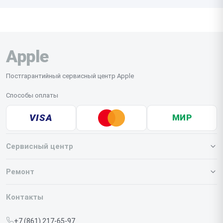
Apple
Постгарантийный сервисный центр Apple
Способы оплаты
VISA
МИР
Сервисный центр
О нашем сервисе
Ремонт
Гарантия
Iphone
Контакты
Прайс-лист
MacBook
+7 (861) 217-65-97