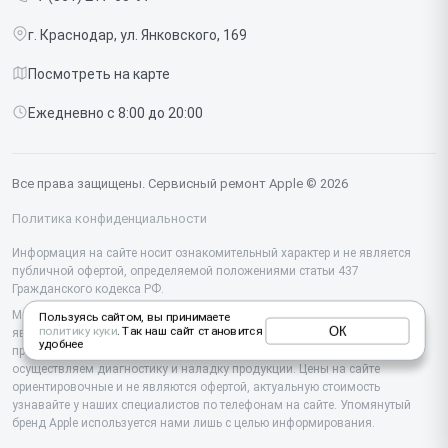
Срочный ремонт
Ipad
г. Краснодар, ул. Янковского, 169
Доставка и способы оплаты
iMac
Посмотреть на карте
Диагностика
Watch
Ежедневно с 8:00 до 20:00
Контакты
AirPods
Mac
Все права защищены. Сервисный ремонт Apple © 2026
Studio Display
Политика конфиденциальности
Vision Pro
Информация на сайте носит ознакомительный характер и не является
публичной офертой, определяемой положениями статьи 437
Гражданского кодекса РФ.
Мы специализируемся на обслуживании и ремонте техники Apple, но не
Пользуясь сайтом, вы принимаете
ОК
политику куки
. Так наш сайт становится
являемся их официальным представителем. Предоставляем
удобнее
профессиональные услуги после истечения гарантии, а также
осуществляем диагностику и наладку продукции. Цены на сайте
ориентировочные и не являются офертой, актуальную стоимость
узнавайте у наших специалистов по телефонам на сайте. Упомянутый
бренд Apple используется нами лишь с целью информирования.