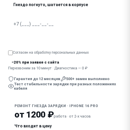
Гнездо погнуто, шатается в корпусе
В гнездо попала жидкость, зарядка нестабильна
Узнать точную стоимость
Согласен на обработку
персональных данных
−20% при заявке с сайта
Перезвоним за 10 минут · Диагностика — 0 ₽
Гарантия до 12 месяцев
500+ замен выполнено
Тест стабильности зарядки при разных положениях
кабеля
РЕМОНТ ГНЕЗДА ЗАРЯДКИ · IPHONE 16 PRO
от 1200 ₽
работа · от 2-х часов
Что входит в цену