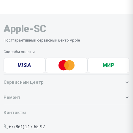
Apple-SC
Постгарантийный сервисный центр Apple
Способы оплаты
VISA
МИР
Сервисный центр
О нашем сервисе
Ремонт
Гарантия
Iphone
Контакты
Прайс-лист
MacBook
+7 (861) 217-65-97
Срочный ремонт