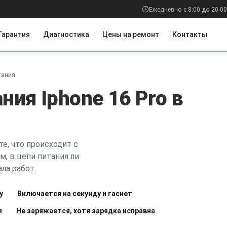
Ежедневно с 8:00 до 20:00
Гарантия
Диагностика
Цены на ремонт
Контакты
тания
ния Iphone 16 Pro в
е, что происходит с
м, в цепи питания ли
ла работ.
у
Включается на секунду и гаснет
я
Не заряжается, хотя зарядка исправна