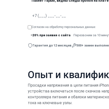
Пахнет гарью, видны следы пробоя на плате
Согласен на обработку
персональных данных
−20% при заявке с сайта
Перезвоним за 10 минут
Гарантия до 12 месяцев
500+ замен выполн
Опыт и квалифи
Просадки напряжения в цепи питания iPhon
устройства включаться после скачков нап
контроллера питания и обвязки материнск
тока на ключевые узлы.