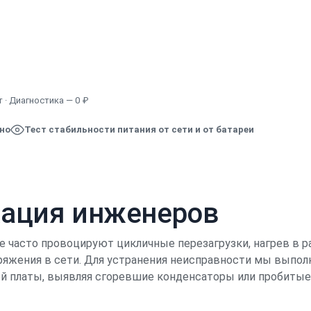
Узнать точную стоимость
 · Диагностика — 0 ₽
ено
Тест стабильности питания от сети и от батареи
кация инженеров
e часто провоцируют цикличные перезагрузки, нагрев в р
ряжения в сети. Для устранения неисправности мы выпо
ой платы, выявляя сгоревшие конденсаторы или пробитые