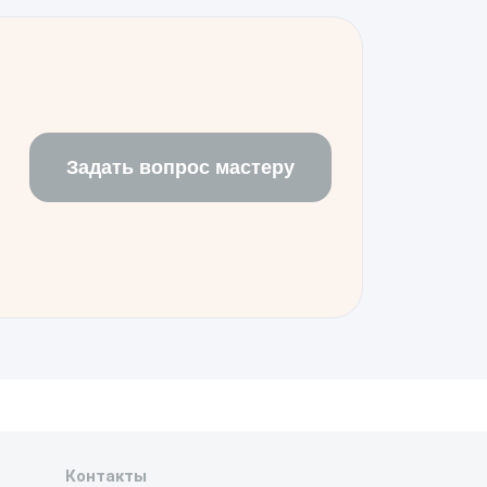
 не требует специфической
екомендуется лишь провести полную
истемных функций, чтобы убедиться
енапряжением.
Задать вопрос мастеру
Контакты