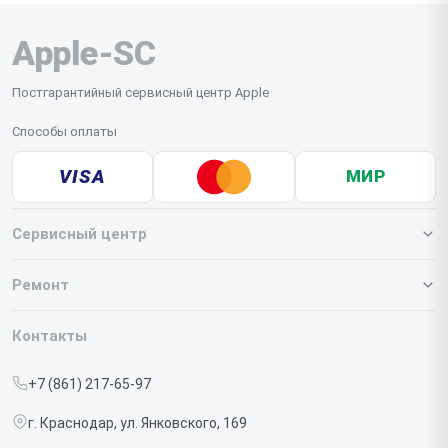
Apple-SC
Постгарантийный сервисный центр Apple
Способы оплаты
VISA
МИР
Сервисный центр
О нашем сервисе
Ремонт
Гарантия
Iphone
Контакты
Прайс-лист
MacBook
+7 (861) 217-65-97
Срочный ремонт
Ipad
г. Краснодар, ул. Янковского, 169
Доставка и способы оплаты
iMac