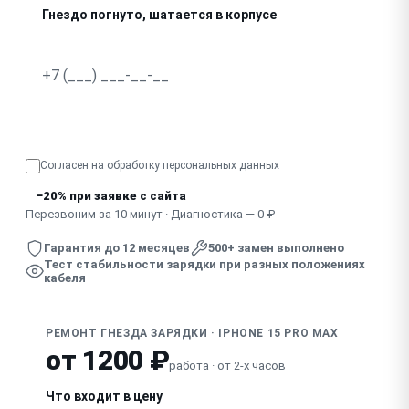
Гнездо погнуто, шатается в корпусе
В гнездо попала жидкость, зарядка нестабильна
Узнать точную стоимость
Согласен на обработку
персональных данных
−20% при заявке с сайта
Перезвоним за 10 минут · Диагностика — 0 ₽
Гарантия до 12 месяцев
500+ замен выполнено
Тест стабильности зарядки при разных положениях
кабеля
РЕМОНТ ГНЕЗДА ЗАРЯДКИ · IPHONE 15 PRO MAX
от 1200 ₽
работа · от 2-х часов
Что входит в цену