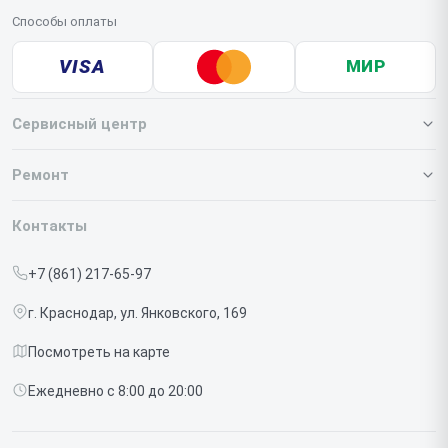
Способы оплаты
VISA
МИР
Сервисный центр
О нашем сервисе
Ремонт
Гарантия
Iphone
Контакты
Прайс-лист
MacBook
+7 (861) 217-65-97
Срочный ремонт
Ipad
г. Краснодар, ул. Янковского, 169
Доставка и способы оплаты
iMac
Посмотреть на карте
Диагностика
Watch
Ежедневно с 8:00 до 20:00
Контакты
AirPods