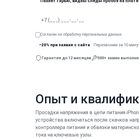
Пахнет гарью, видны следы пробоя на плате
Согласен на обработку
персональных данных
−20% при заявке с сайта
Перезвоним за 10 минут
Гарантия до 12 месяцев
500+ замен выполн
Опыт и квалифи
Просадки напряжения в цепи питания iPhon
устройства включаться после скачков нап
контроллера питания и обвязки материнск
тока на ключевые узлы.