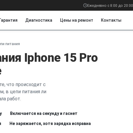
Ежедневно с 8:00 до 20:00
Гарантия
Диагностика
Цены на ремонт
Контакты
пи питания
ния Iphone 15 Pro
е
е, что происходит с
м, в цепи питания ли
ла работ.
у
Включается на секунду и гаснет
я
Не заряжается, хотя зарядка исправна