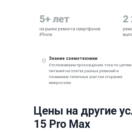
5+ лет
2
на рынке ремонта смартфонов
ремо
iPhone
выпо
Знание схемотехники
Отслеживаем прохождение тока по цепям
питания на платах разных ревизий и
понимаем типичные участки сгорания
микросхем.
Цены на другие ус
15 Pro Max