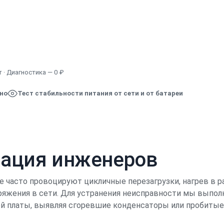
Узнать точную стоимость
 · Диагностика — 0 ₽
ено
Тест стабильности питания от сети и от батареи
кация инженеров
e часто провоцируют цикличные перезагрузки, нагрев в р
ряжения в сети. Для устранения неисправности мы выпо
ой платы, выявляя сгоревшие конденсаторы или пробитые