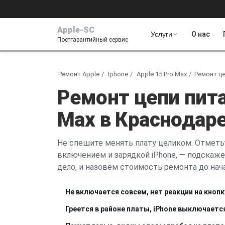
Apple-SC
Услуги
О нас
Постгарантийный сервис
Ремонт Apple
Iphone
Apple 15 Pro Max
Ремонт це
Ремонт цепи пита
Max в Краснодар
Не спешите менять плату целиком. Отметьт
включением и зарядкой iPhone, — подскаже
дело, и назовём стоимость ремонта до нача
Не включается совсем, нет реакции на кнопк
Греется в районе платы, iPhone выключаетс