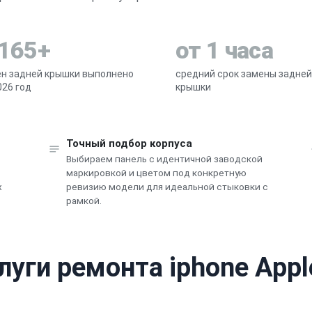
 165+
от 1 часа
н задней крышки выполнено
средний срок замены задней
026 год
крышки
Точный подбор корпуса
Выбираем панель с идентичной заводской
в
маркировкой и цветом под конкретную
х
ревизию модели для идеальной стыковки с
рамкой.
луги ремонта iphone Appl