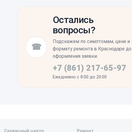
питания. Если в ходе осмотра обнаружитс
Проверьте корректность работы беспрово
устройство будет подвергнуто профессио
прилегания стекла к рамке корпуса. Убеди
Остались
блокировки нажимаются без сопротивлени
вопросы?
артефактов. Дополнительная настройка п
физической замены обычно не требуется.
Подскажем по симптомам, цене и
☎
формату ремонта в Краснодаре до
оформления заявки.
+7 (861) 217-65-97
Ежедневно с 8:00 до 20:00
Сервисный центр
Ремонт