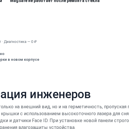
м
MagSafe не работает после ремонта стекла
Узнать точную стоимость
 · Диагностика — 0 ₽
ено
рки в новом корпусе
кация инженеров
только на внешний вид, но и на герметичность, пропуская
 крышки с использованием высокоточного лазера для снят
ки и датчики Face ID. При установке новой панели стро
хранения влагозащиты устройства.