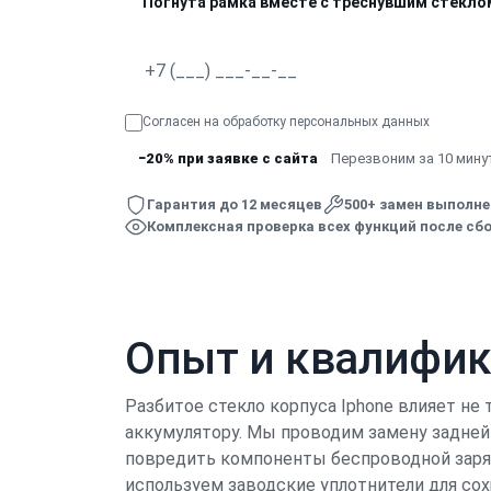
Погнута рамка вместе с треснувшим стекло
Согласен на обработку
персональных данных
−20% при заявке с сайта
Перезвоним за 10 минут
Гарантия до 12 месяцев
500+ замен выполн
Комплексная проверка всех функций после сбо
Опыт и квалифи
Разбитое стекло корпуса Iphone влияет не 
аккумулятору. Мы проводим замену задней
повредить компоненты беспроводной заряд
используем заводские уплотнители для со