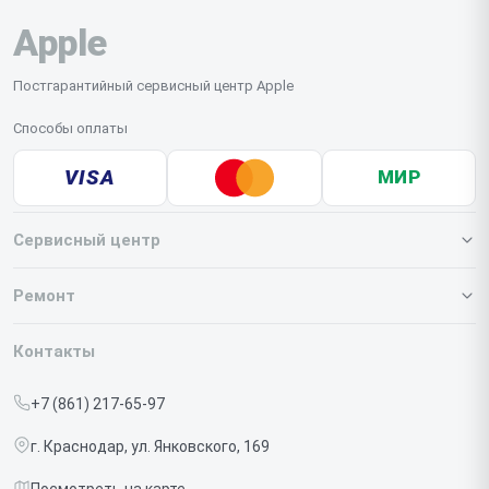
Apple
Постгарантийный сервисный центр Apple
Способы оплаты
VISA
МИР
Сервисный центр
О нашем сервисе
Ремонт
Гарантия
Iphone
Контакты
Прайс-лист
MacBook
+7 (861) 217-65-97
Срочный ремонт
Ipad
г. Краснодар, ул. Янковского, 169
Доставка и способы оплаты
iMac
Посмотреть на карте