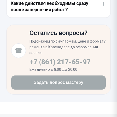
уплотнителей, отвечающих за влагозащиту. Если
Какие действия необходимы сразу
компонент.
они потеряли эластичность, необходимо нанести
после завершения работ?
новый слой герметика, чтобы предотвратить
попадание пыли внутрь устройства после сборки.
После установки проверяется работа всех
режимов съемки, включая макро и зум. Также
Остались вопросы?
важно убедиться в корректном функционировании
автофокуса и отсутствии ошибок в системном
Подскажем по симптомам, цене и формату
журнале, которые могут возникнуть из-за
ремонта в Краснодаре до оформления
☎
нарушения привязки нового компонента к плате.
заявки.
+7 (861) 217-65-97
Ежедневно с 8:00 до 20:00
Задать вопрос мастеру