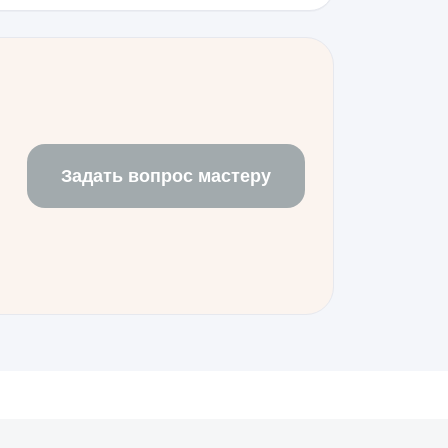
корректность работы всех
очников. Убедитесь, что устройство
я под нагрузкой, так как после
олжны вернуться к заводским
Задать вопрос мастеру