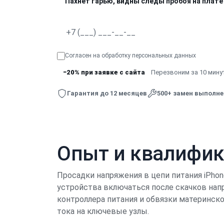
Пахнет гарью, видны следы пробоя на плате
Согласен на обработку
персональных данных
−20% при заявке с сайта
Перезвоним за 10 минут
Гарантия до 12 месяцев
500+ замен выполн
Опыт и квалифи
Просадки напряжения в цепи питания iPhon
устройства включаться после скачков нап
контроллера питания и обвязки материнск
тока на ключевые узлы.