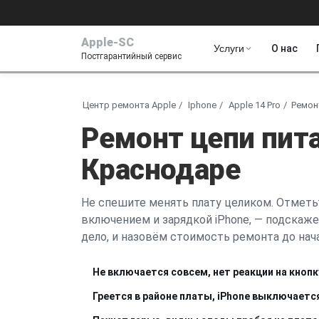
Apple-SC
Услуги
О нас
Постгарантийный сервис
Центр ремонта Apple
Iphone
Apple 14 Pro
Ремон
Ремонт цепи пита
Краснодаре
Не спешите менять плату целиком. Отметьт
включением и зарядкой iPhone, — подскаже
дело, и назовём стоимость ремонта до нача
Не включается совсем, нет реакции на кнопк
Греется в районе платы, iPhone выключаетс