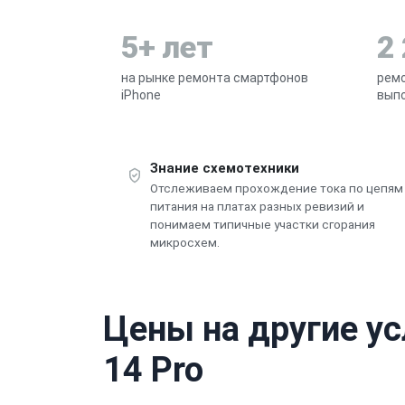
5+ лет
2
на рынке ремонта смартфонов
ремо
iPhone
выпо
Знание схемотехники
Отслеживаем прохождение тока по цепям
питания на платах разных ревизий и
понимаем типичные участки сгорания
микросхем.
Цены на другие ус
14 Pro