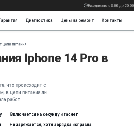
Ежедневно с 8:00 до 20:00
Гарантия
Диагностика
Цены на ремонт
Контакты
т цепи питания
ния Iphone 14 Pro в
е, что происходит с
м, в цепи питания ли
ла работ.
у
Включается на секунду и гаснет
я
Не заряжается, хотя зарядка исправна