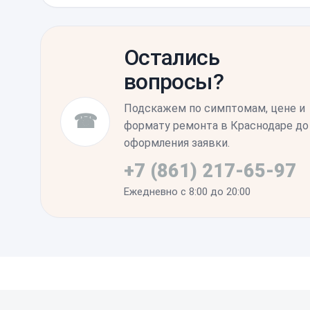
Первым делом рекомендуется проверить 
функций, особенно зарядку от разных ист
Остались
стабильно держит заряд и не перегреваетс
вопросы?
вмешательства в плату все показатели д
нормам.
Подскажем по симптомам, цене и
☎
формату ремонта в Краснодаре до
оформления заявки.
+7 (861) 217-65-97
Ежедневно с 8:00 до 20:00