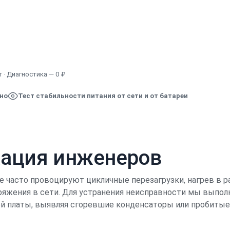
Узнать точную стоимость
 · Диагностика — 0 ₽
ено
Тест стабильности питания от сети и от батареи
кация инженеров
e часто провоцируют цикличные перезагрузки, нагрев в р
ряжения в сети. Для устранения неисправности мы выпо
ой платы, выявляя сгоревшие конденсаторы или пробитые