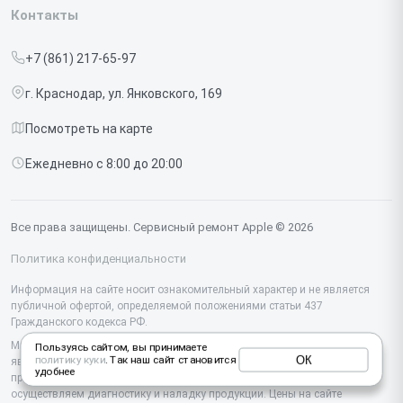
Iphone
Контакты
Прайс-лист
MacBook
+7 (861) 217-65-97
Срочный ремонт
Ipad
г. Краснодар, ул. Янковского, 169
Доставка и способы оплаты
iMac
Посмотреть на карте
Диагностика
Watch
Ежедневно с 8:00 до 20:00
Контакты
AirPods
Mac
Все права защищены. Сервисный ремонт Apple © 2026
Studio Display
Политика конфиденциальности
Vision Pro
Информация на сайте носит ознакомительный характер и не является
публичной офертой, определяемой положениями статьи 437
Гражданского кодекса РФ.
Мы специализируемся на обслуживании и ремонте техники Apple, но не
Пользуясь сайтом, вы принимаете
ОК
политику куки
. Так наш сайт становится
являемся их официальным представителем. Предоставляем
удобнее
профессиональные услуги после истечения гарантии, а также
осуществляем диагностику и наладку продукции. Цены на сайте