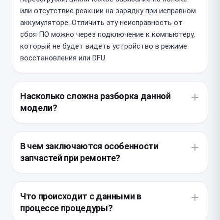
или отсутствие реакции на зарядку при исправном
аккумуляторе. Отличить эту неисправность от
сбоя ПО можно через подключение к компьютеру,
который не будет видеть устройство в режиме
восстановления или DFU.
Насколько сложна разборка данной
модели?
Конструкция iPhone имеет высокий уровень
влагозащиты, поэтому корпус плотно проклеен по
В чем заключаются особенности
периметру. Для доступа к системной плате
запчастей при ремонте?
мастеру необходимо аккуратно демонтировать
дисплейный модуль, не повредив при этом шлейфы
Для 14 Pro Max важно использовать только
датчиков Face ID, которые крайне чувствительны к
оригинальные донорские платы, так как они имеют
Что происходит с данными в
любому физическому воздействию.
привязку к конкретным периферийным
процессе процедуры?
компонентам. При установке детали без