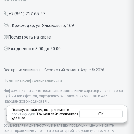
Прайс-лист
MacBook
+7 (861) 217-65-97
Срочный ремонт
Ipad
г. Краснодар, ул. Янковского, 169
Доставка и способы оплаты
iMac
Посмотреть на карте
Диагностика
Watch
Ежедневно с 8:00 до 20:00
Контакты
AirPods
Mac
Все права защищены. Сервисный ремонт Apple © 2026
Studio Display
Политика конфиденциальности
Vision Pro
Информация на сайте носит ознакомительный характер и не является
публичной офертой, определяемой положениями статьи 437
Гражданского кодекса РФ.
Мы специализируемся на обслуживании и ремонте техники Apple, но не
Пользуясь сайтом, вы принимаете
ОК
политику куки
. Так наш сайт становится
являемся их официальным представителем. Предоставляем
удобнее
профессиональные услуги после истечения гарантии, а также
осуществляем диагностику и наладку продукции. Цены на сайте
ориентировочные и не являются офертой, актуальную стоимость