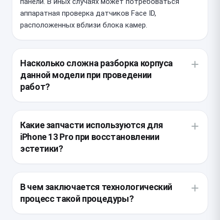
панели. В иных случаях может потребоваться
аппаратная проверка датчиков Face ID,
расположенных вблизи блока камер.
Насколько сложна разборка корпуса
данной модели при проведении
работ?
Конструкция требует аккуратного нагрева для
размягчения заводского герметика и
Какие запчасти используются для
использования лазерной установки для удаления
iPhone 13 Pro при восстановлении
старого клея. Из-за плотной компоновки шлейфов
эстетики?
внутри, мастер должен действовать с особой
точностью, чтобы не повредить индукционную
Применяются стекла с качественным олеофобным
катушку беспроводной зарядки.
покрытием, идентичные оригиналу по прочности и
В чем заключается технологический
прозрачности линз камеры. Важно использовать
процесс такой процедуры?
именно те версии компонентов, которые
соответствуют заводской геометрии корпуса,
Старое покрытие удаляется, остатки клея