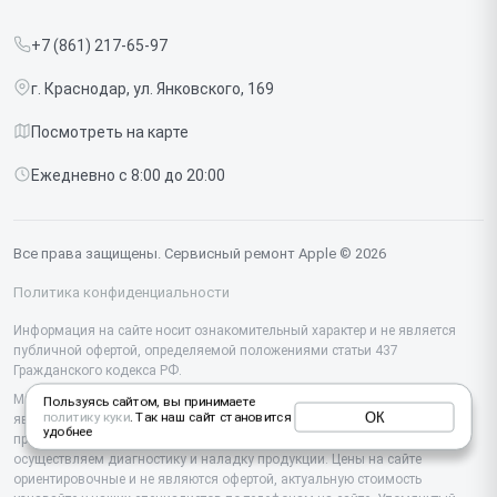
Прайс-лист
MacBook
+7 (861) 217-65-97
Срочный ремонт
Ipad
г. Краснодар, ул. Янковского, 169
Доставка и способы оплаты
iMac
Посмотреть на карте
Диагностика
Watch
Ежедневно с 8:00 до 20:00
Контакты
AirPods
Mac
Все права защищены. Сервисный ремонт Apple © 2026
Studio Display
Политика конфиденциальности
Vision Pro
Информация на сайте носит ознакомительный характер и не является
публичной офертой, определяемой положениями статьи 437
Гражданского кодекса РФ.
Мы специализируемся на обслуживании и ремонте техники Apple, но не
Пользуясь сайтом, вы принимаете
ОК
политику куки
. Так наш сайт становится
являемся их официальным представителем. Предоставляем
удобнее
профессиональные услуги после истечения гарантии, а также
осуществляем диагностику и наладку продукции. Цены на сайте
ориентировочные и не являются офертой, актуальную стоимость