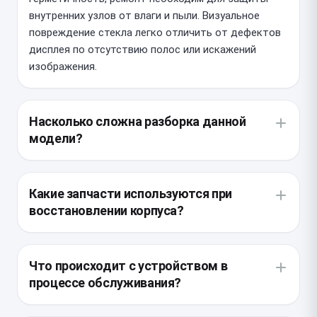
внутренних узлов от влаги и пыли. Визуальное
повреждение стекла легко отличить от дефектов
дисплея по отсутствию полос или искажений
изображения.
Насколько сложна разборка данной
модели?
Конструкция смартфона требует аккуратного
нагрева для размягчения заводского клея, так как
Какие запчасти используются при
все компоненты плотно упакованы под задней
восстановлении корпуса?
панелью. Мастер должен соблюдать особую
осторожность, чтобы не повредить шлейфы
Для 13 Pro Max мы предлагаем оригинальные
беспроводной зарядки и антенны, расположенные
стекла с олеофобным покрытием или
Что происходит с устройством в
под стеклянной поверхностью.
качественные дубликаты. Важно выбирать деталь,
процессе обслуживания?
точно соответствующую геометрии корпуса,
чтобы камера плотно прилегала к стеклу без
Сначала мастер удаляет осколки разбитого