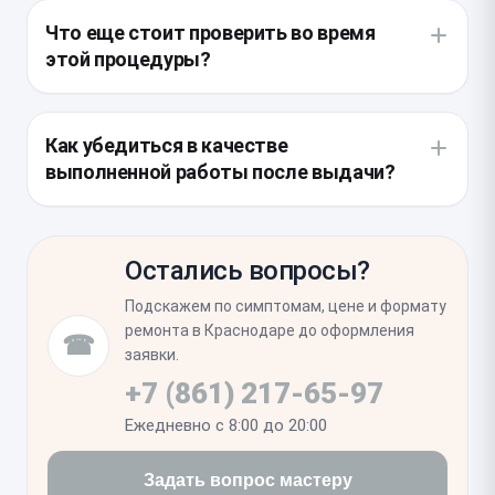
зазоров.
стекла, избегая повреждения внутренних датчиков.
Что еще стоит проверить во время
Затем поверхность тщательно очищается от
этой процедуры?
старого клея, подготавливается основание и
фиксируется новая панель с применением
Целесообразно провести профилактику
специализированного адгезива.
пылезащитных сеток и проверить состояние
Как убедиться в качестве
аккумулятора, так как корпус уже вскрыт. Также
выполненной работы после выдачи?
мастер визуально осматривает материнскую плату
на наличие следов попадания влаги.
Проверьте отсутствие люфтов и равномерность
прилегания панели по всему периметру. Убедитесь,
Остались вопросы?
что функции беспроводной зарядки и фокусировка
камер работают корректно, так как они находятся
Подскажем по симптомам, цене и формату
в непосредственной близости к зоне ремонта.
ремонта в Краснодаре до оформления
☎
заявки.
+7 (861) 217-65-97
Ежедневно с 8:00 до 20:00
Задать вопрос мастеру